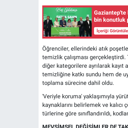
Gaziantep'te b
bin konutluk 
İçeriği Görüntül
Öğrenciler, ellerindeki atık poşetl
temizlik çalışması gerçekleştirdi.
diğer kategorilere ayrılarak kayıt 
temizliğine katkı sundu hem de uy
toplama sürecine dahil oldu.
'Veriyle koruma' yaklaşımıyla yürüt
kaynaklarını belirlemek ve kalıcı 
türlerine göre sınıflandırıldı, kodl
MEVSİMSEL DEĞİŞİMLER DE TAK