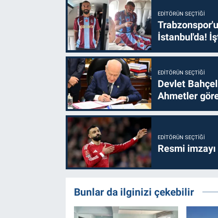
EDITÖRÜN SEÇTIĞI
Trabzonspor'u
İstanbul'da! İş
EDITÖRÜN SEÇTIĞI
Devlet Bahçel
Ahmetler göre
EDITÖRÜN SEÇTIĞI
Resmi imzayı
Bunlar da ilginizi çekebilir