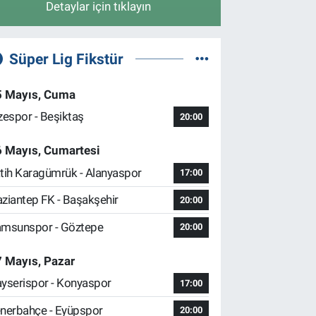
Detaylar için tıklayın
Süper Lig Fikstür
5 Mayıs, Cuma
zespor - Beşiktaş
20:00
6 Mayıs, Cumartesi
tih Karagümrük - Alanyaspor
17:00
ziantep FK - Başakşehir
20:00
msunspor - Göztepe
20:00
 Mayıs, Pazar
yserispor - Konyaspor
17:00
nerbahçe - Eyüpspor
20:00