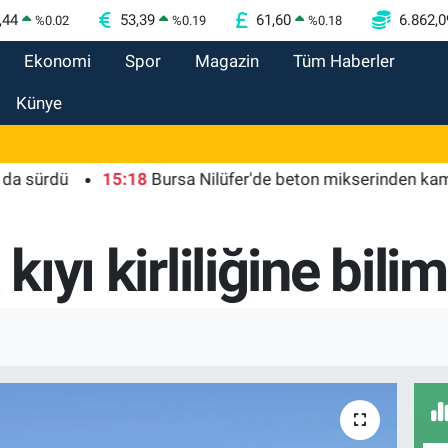
,44
53,39
61,60
6.862,0
%
0.02
%
0.19
%
0.18
Ekonomi
Spor
Magazin
Tüm Haberler
Künye
rdü
15:18
Bursa Nilüfer'de beton mikserinden kamu ala
kıyı kirliliğine bili