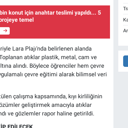
Tr
in konut için anahtar teslimi yapıldı... 5
projeye temel
Ka
An
e
eriyle Lara Plajı'nda belirlenen alanda
 Toplanan atıklar plastik, metal, cam ve
altına alındı. Böylece öğrenciler hem çevre
gulamalı çevre eğitimi alarak bilimsel veri
ülen çalışma kapsamında, kıyı kirliliğinin
çözümler geliştirmek amacıyla atıklar
andı ve gözlemler rapor haline getirildi.
İP EDİLECEK