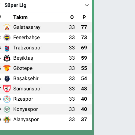
Süper Lig
#
Takım
O
P
Galatasaray
33
77
1
Fenerbahçe
33
73
2
Trabzonspor
33
69
3
Beşiktaş
33
59
4
Göztepe
33
55
5
Başakşehir
33
54
6
Samsunspor
33
48
7
Rizespor
33
40
8
Konyaspor
33
40
9
Alanyaspor
33
37
0