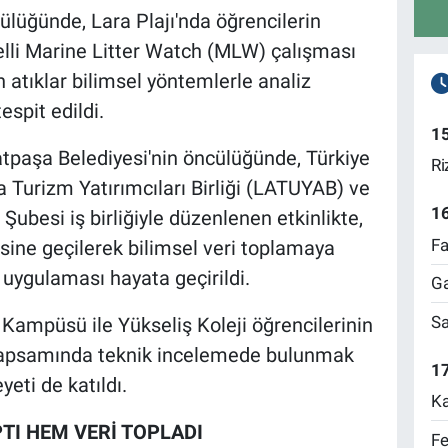
lüğünde, Lara Plajı'nda öğrencilerin
melli Marine Litter Watch (MLW) çalışması
an atıklar bilimsel yöntemlerle analiz
tespit edildi.
1
tpaşa Belediyesi'nin öncülüğünde, Türkiye
Ri
 Turizm Yatırımcıları Birliği (LATUYAB) ve
1
ubesi iş birliğiyle düzenlenen etkinlikte,
Fa
tesine geçilerek bilimsel veri toplamaya
uygulaması hayata geçirildi.
Ga
Sa
Kampüsü ile Yükseliş Koleji öğrencilerinin
 kapsamında teknik incelemede bulunmak
17
eti de katıldı.
Ka
TI HEM VERİ TOPLADI
Fe