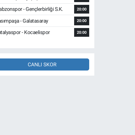
abzonspor - Gençlerbirliği S.K.
20:00
sımpaşa - Galatasaray
20:00
talyaspor - Kocaelispor
20:00
CANLI SKOR