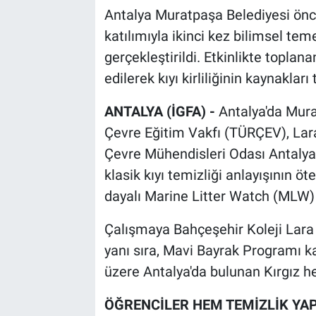
Antalya Muratpaşa Belediyesi öncü
katılımıyla ikinci kez bilimsel te
gerçekleştirildi. Etkinlikte toplan
edilerek kıyı kirliliğinin kaynakları 
ANTALYA (İGFA) -
Antalya'da Mura
Çevre Eğitim Vakfı (TÜRÇEV), Lara
Çevre Mühendisleri Odası Antalya Ş
klasik kıyı temizliği anlayışının ö
dayalı Marine Litter Watch (MLW) 
Çalışmaya Bahçeşehir Koleji Lara 
yanı sıra, Mavi Bayrak Programı
üzere Antalya'da bulunan Kırgız hey
ÖĞRENCİLER HEM TEMİZLİK YAP