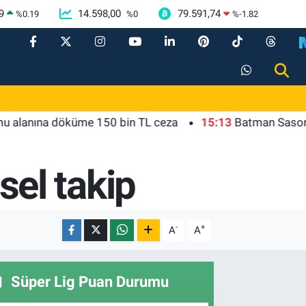
9
14.598,00
79.591,74
%
0.19
%
0
%
-1.82
nına döküme 150 bin TL ceza
15:13
Batman Sason'da emz
msel takip
-
+
A
A
Süper Lig Puan Durumu