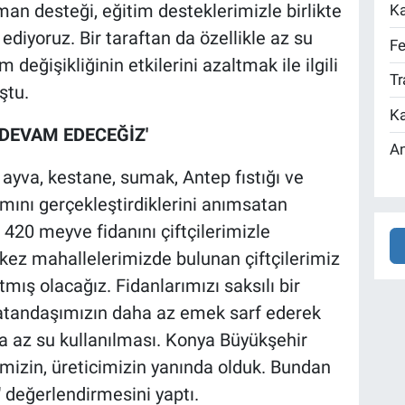
an desteği, eğitim desteklerimizle birlikte
Ka
ediyoruz. Bir taraftan da özellikle az su
Fe
m değişikliğinin etkilerini azaltmak ile ilgili
Tr
ştu.
Ka
 DEVAM EDECEĞİZ'
An
k, ayva, kestane, sumak, Antep fıstığı ve
mını gerçekleştirdiklerini anımsatan
 420 meyve fidanını çiftçilerimizle
ez mahallelerimizde bulunan çiftçilerimiz
tmış olacağız. Fidanlarımızı saksılı bir
atandaşımızın daha az emek sarf ederek
a az su kullanılması. Konya Büyükşehir
imizin, üreticimizin yanında olduk. Bundan
değerlendirmesini yaptı.