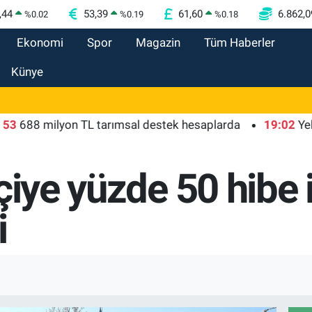
,44
53,39
61,60
6.862,0
%
0.02
%
0.19
%
0.18
Ekonomi
Spor
Magazin
Tüm Haberler
Künye
 milyon TL tarımsal destek hesaplarda
19:02
Yelkencile
çiye yüzde 50 hibe
i