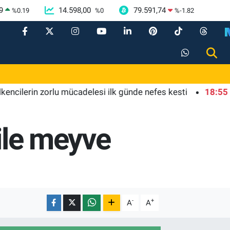
9
14.598,00
79.591,74
%
0.19
%
0
%
-1.82
rin zorlu mücadelesi ilk günde nefes kesti
18:55
Bursa'd
 ile meyve
-
+
A
A