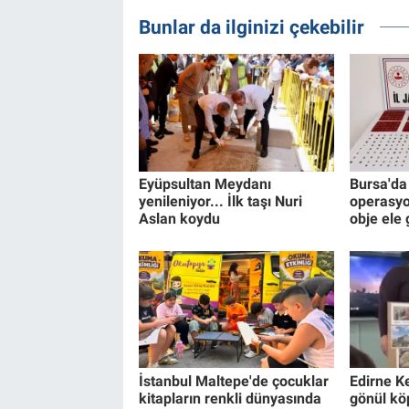
Bunlar da ilginizi çekebilir
Eyüpsultan Meydanı
Bursa'da 
yenileniyor... İlk taşı Nuri
operasyo
Aslan koydu
obje ele 
İstanbul Maltepe'de çocuklar
Edirne K
kitapların renkli dünyasında
gönül kö