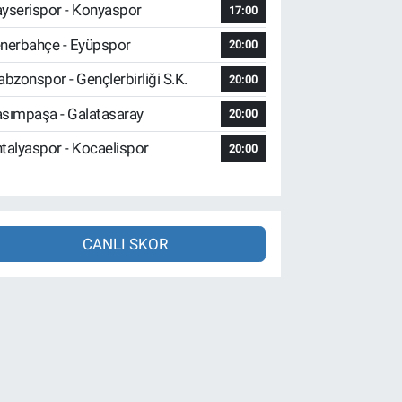
yserispor - Konyaspor
17:00
nerbahçe - Eyüpspor
20:00
abzonspor - Gençlerbirliği S.K.
20:00
sımpaşa - Galatasaray
20:00
talyaspor - Kocaelispor
20:00
CANLI SKOR