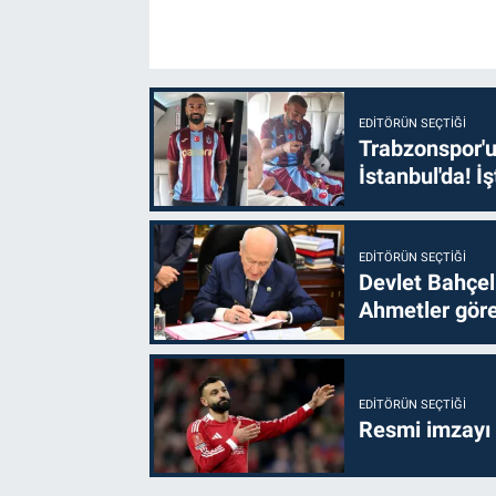
EDITÖRÜN SEÇTIĞI
Trabzonspor'u
İstanbul'da! İş
EDITÖRÜN SEÇTIĞI
Devlet Bahçel
Ahmetler göre
EDITÖRÜN SEÇTIĞI
Resmi imzayı