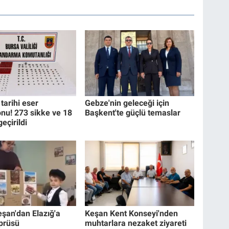
tarihi eser
Gebze'nin geleceği için
nu! 273 sikke ve 18
Başkent'te güçlü temaslar
geçirildi
eşan'dan Elazığ'a
Keşan Kent Konseyi'nden
prüsü
muhtarlara nezaket ziyareti