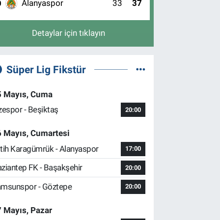
Alanyaspor
33
37
0
Detaylar için tıklayın
Süper Lig Fikstür
5 Mayıs, Cuma
zespor - Beşiktaş
20:00
6 Mayıs, Cumartesi
tih Karagümrük - Alanyaspor
17:00
ziantep FK - Başakşehir
20:00
msunspor - Göztepe
20:00
 Mayıs, Pazar