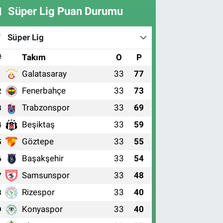
Süper Lig Puan Durumu
Süper Lig
#
Takım
O
P
Galatasaray
33
77
1
Fenerbahçe
33
73
2
Trabzonspor
33
69
3
Beşiktaş
33
59
4
Göztepe
33
55
5
Başakşehir
33
54
6
Samsunspor
33
48
7
Rizespor
33
40
8
Konyaspor
33
40
9