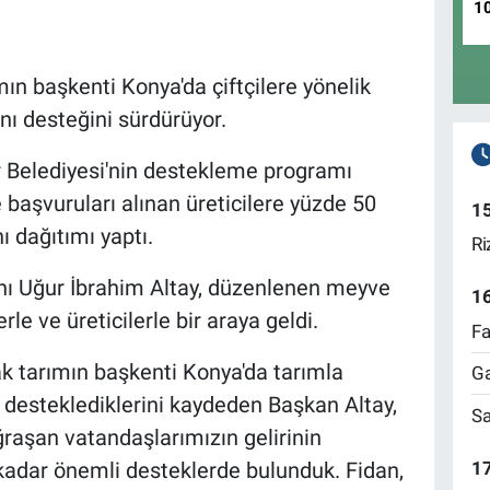
1
ın başkenti Konya'da çiftçilere yönelik
nı desteğini sürdürüyor.
 Belediyesi'nin destekleme programı
aşvuruları alınan üreticilere yüzde 50
1
ı dağıtımı yaptı.
Ri
ı Uğur İbrahim Altay, düzenlenen meyve
1
le ve üreticilerle bir araya geldi.
Fa
k tarımın başkenti Konya'da tarımla
Ga
desteklediklerini kaydeden Başkan Altay,
Sa
uğraşan vatandaşlarımızın gelirinin
17
e kadar önemli desteklerde bulunduk. Fidan,