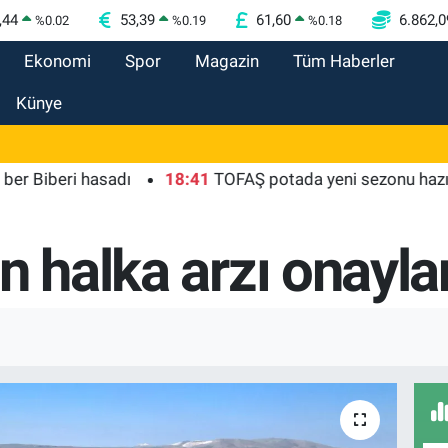
,44
53,39
61,60
6.862,0
%
0.02
%
0.19
%
0.18
Ekonomi
Spor
Magazin
Tüm Haberler
Künye
beri hasadı
18:41
TOFAŞ potada yeni sezonu hazır
1
n halka arzı onayla