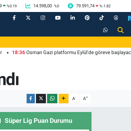
9
14.598,00
79.591,74
%
0.19
%
0
%
-1.82
8:36
Osman Gazi platformu Eylül'de göreve başlayacak... Gaba
ndı
-
+
A
A
Süper Lig Puan Durumu