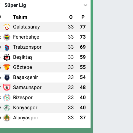
Süper Lig
#
Takım
O
P
Galatasaray
33
77
1
Fenerbahçe
33
73
2
Trabzonspor
33
69
3
Beşiktaş
33
59
4
Göztepe
33
55
5
Başakşehir
33
54
6
Samsunspor
33
48
7
Rizespor
33
40
8
Konyaspor
33
40
9
Alanyaspor
33
37
0