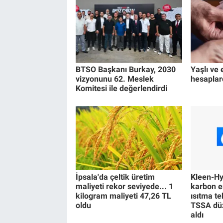
BTSO Başkanı Burkay, 2030
Yaşlı ve e
vizyonunu 62. Meslek
hesaplar
Komitesi ile değerlendirdi
İpsala'da çeltik üretim
Kleen-Hy-
maliyeti rekor seviyede... 1
karbon e
kilogram maliyeti 47,26 TL
ısıtma te
oldu
TSSA düz
aldı