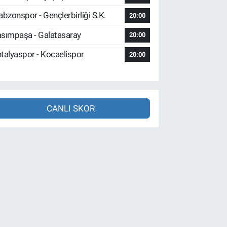
abzonspor - Gençlerbirliği S.K.
20:00
sımpaşa - Galatasaray
20:00
talyaspor - Kocaelispor
20:00
CANLI SKOR