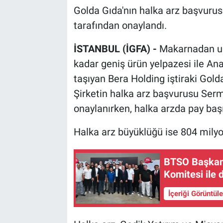
Golda Gıda'nın halka arz başvuru
tarafından onaylandı.
İSTANBUL (İGFA) -
Makarnadan una
kadar geniş ürün yelpazesi ile Ana
taşıyan Bera Holding iştiraki Gold
Şirketin halka arz başvurusu Ser
onaylanırken, halka arzda pay başın
Halka arz büyüklüğü ise 804 milyo
BTSO Başkanı
Komitesi ile 
İçeriği Görüntül