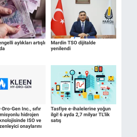
ngelli aylıkları artışlı
Mardin TSO dijitalde
da
yenilendi
Dro-Gen Inc., sıfır
Tasfiye e-ihalelerine yoğun
misyonlu hidrojen
ilgi! 6 ayda 2,7 milyar TL'lik
knolojisinde ISO ve
satış
enleyici onaylarını