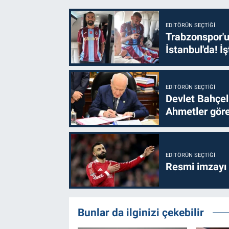
EDITÖRÜN SEÇTIĞI
Trabzonspor'u
İstanbul'da! İş
EDITÖRÜN SEÇTIĞI
Devlet Bahçel
Ahmetler göre
EDITÖRÜN SEÇTIĞI
Resmi imzayı
Bunlar da ilginizi çekebilir