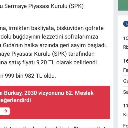
su Sermaye Piyasası Kurulu (SPK)
, irmikten bakliyata, bisküviden gofrete
dolu buğdayının lezzetini sofralarımıza
1
a Gıda'nın halka arzında geri sayım başladı.
Ri
maye Piyasası Kurulu (SPK) tarafından
1
a satış fiyatı 9,20 TL olarak belirlendi.
Fa
n 999 bin 982 TL oldu.
Ga
Sa
 Burkay, 2030 vizyonunu 62. Meslek
değerlendirdi
17
e
Ka
Fe