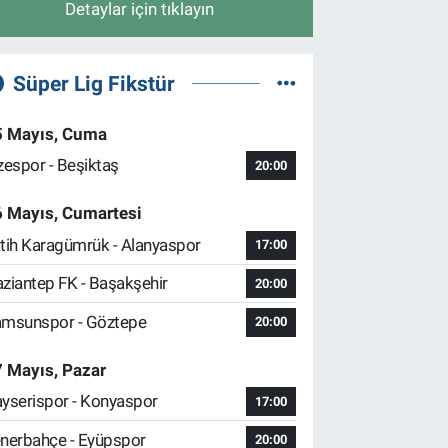
Detaylar için tıklayın
Süper Lig Fikstür
5 Mayıs, Cuma
zespor - Beşiktaş
20:00
6 Mayıs, Cumartesi
tih Karagümrük - Alanyaspor
17:00
ziantep FK - Başakşehir
20:00
msunspor - Göztepe
20:00
 Mayıs, Pazar
yserispor - Konyaspor
17:00
nerbahçe - Eyüpspor
20:00