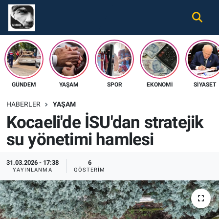
Gündem
Nöbetçi Eczaneler
Ekonomi
Hava Durumu
GÜNDEM
YAŞAM
SPOR
EKONOMI
SIYASET
Spor
Namaz Vakitleri
HABERLER
YAŞAM
Magazin
Trafik Durumu
Kocaeli'de İSU'dan stratejik
su yönetimi hamlesi
Tüm Haberler
Süper Lig Puan Durumu ve Fikstür
İletişim
Tüm Manşetler
31.03.2026 - 17:38
6
YAYINLANMA
GÖSTERIM
Künye
Son Dakika Haberleri
Haber Arşivi