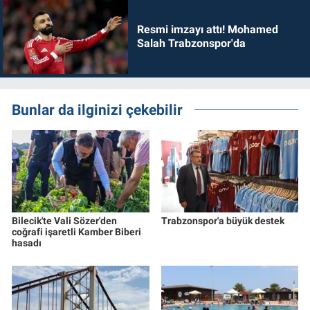
Resmi imzayı attı! Mohamed
Salah Trabzonspor'da
Bunlar da ilginizi çekebilir
Bilecik'te Vali Sözer'den
Trabzonspor'a büyük destek
coğrafi işaretli Kamber Biberi
hasadı