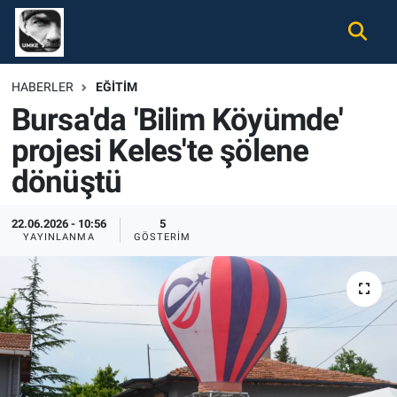
Gündem
Nöbetçi Eczaneler
HABERLER
EĞITIM
Bursa'da 'Bilim Köyümde'
Ekonomi
Hava Durumu
projesi Keles'te şölene
Spor
Namaz Vakitleri
dönüştü
Magazin
Trafik Durumu
22.06.2026 - 10:56
5
YAYINLANMA
GÖSTERIM
Tüm Haberler
Süper Lig Puan Durumu ve Fikstür
İletişim
Tüm Manşetler
Künye
Son Dakika Haberleri
Haber Arşivi