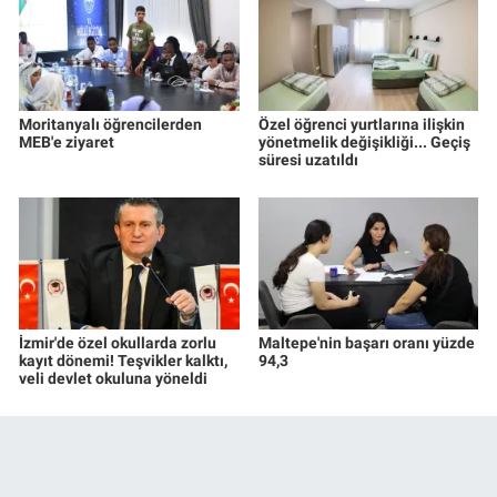
Moritanyalı öğrencilerden
Özel öğrenci yurtlarına ilişkin
MEB'e ziyaret
yönetmelik değişikliği... Geçiş
süresi uzatıldı
İzmir'de özel okullarda zorlu
Maltepe'nin başarı oranı yüzde
kayıt dönemi! Teşvikler kalktı,
94,3
veli devlet okuluna yöneldi