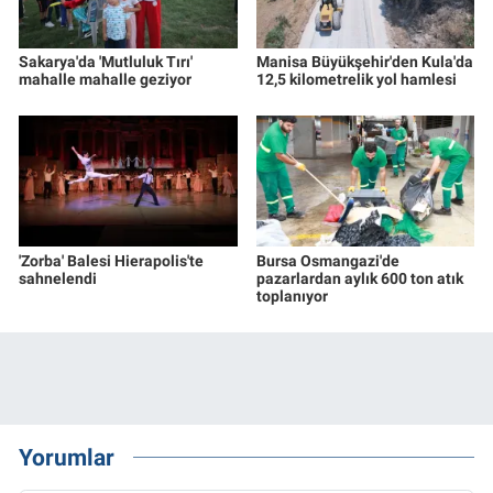
Sakarya'da 'Mutluluk Tırı'
Manisa Büyükşehir'den Kula'da
mahalle mahalle geziyor
12,5 kilometrelik yol hamlesi
'Zorba' Balesi Hierapolis'te
Bursa Osmangazi'de
sahnelendi
pazarlardan aylık 600 ton atık
toplanıyor
Yorumlar