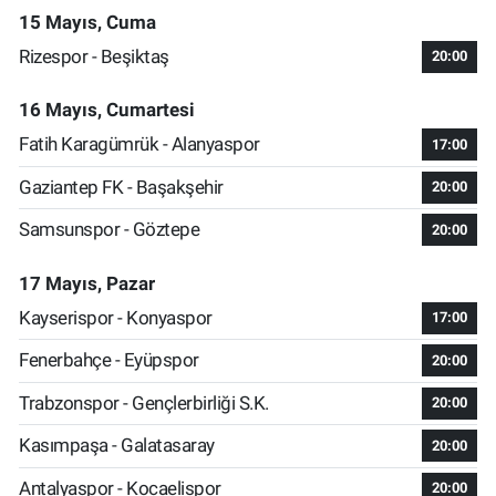
15 Mayıs, Cuma
Rizespor - Beşiktaş
20:00
16 Mayıs, Cumartesi
Fatih Karagümrük - Alanyaspor
17:00
Gaziantep FK - Başakşehir
20:00
Samsunspor - Göztepe
20:00
17 Mayıs, Pazar
Kayserispor - Konyaspor
17:00
Fenerbahçe - Eyüpspor
20:00
Trabzonspor - Gençlerbirliği S.K.
20:00
Kasımpaşa - Galatasaray
20:00
Antalyaspor - Kocaelispor
20:00