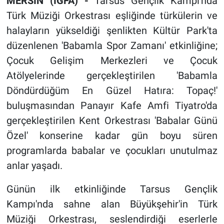
MERSİN (İGFA) -
Tarsus Gençlik Kampı'nda
Türk Müziği Orkestrası eşliğinde türkülerin ve
halayların yükseldiği şenlikten Kültür Park'ta
düzenlenen 'Babamla Spor Zamanı' etkinliğine;
Çocuk Gelişim Merkezleri ve Çocuk
Atölyelerinde gerçekleştirilen 'Babamla
Döndürdüğüm En Güzel Hatıra: Topaç!'
buluşmasından Panayır Kafe Amfi Tiyatro'da
gerçekleştirilen Kent Orkestrası 'Babalar Günü
Özel' konserine kadar gün boyu süren
programlarda babalar ve çocukları unutulmaz
anlar yaşadı.
Günün ilk etkinliğinde Tarsus Gençlik
Kampı'nda sahne alan Büyükşehir'in Türk
Müziği Orkestrası, seslendirdiği eserlerle