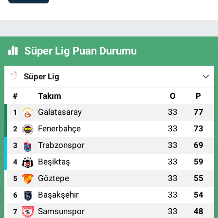
Süper Lig Puan Durumu
Süper Lig
#
Takım
O
P
Galatasaray
33
77
1
Fenerbahçe
33
73
2
Trabzonspor
33
69
3
Beşiktaş
33
59
4
Göztepe
33
55
5
Başakşehir
33
54
6
Samsunspor
33
48
7