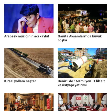
Arabesk müziğinin acı kaybı!
Ganita Akşamları'nda büyük
coşku
Kırsal yollara neşter
Denizli'de 160 milyon TL'lik alt
ve üstyapı yatırımı