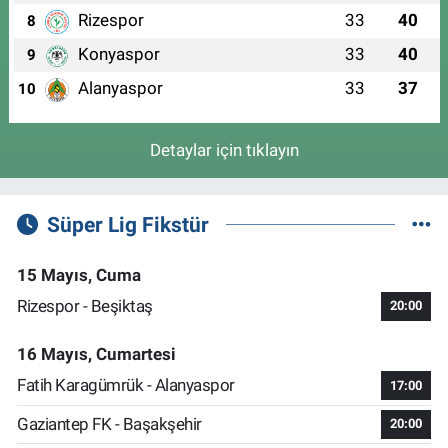
Rizespor
33
40
8
Konyaspor
33
40
9
Alanyaspor
33
37
10
Detaylar için tıklayın
Süper Lig Fikstür
15 Mayıs, Cuma
Rizespor - Beşiktaş
20:00
16 Mayıs, Cumartesi
Fatih Karagümrük - Alanyaspor
17:00
Gaziantep FK - Başakşehir
20:00