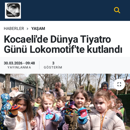
Gündem
Nöbetçi Eczaneler
HABERLER
YAŞAM
Kocaeli'de Dünya Tiyatro
Ekonomi
Hava Durumu
Günü Lokomotif'te kutlandı
Spor
Namaz Vakitleri
30.03.2026 - 09:48
3
Magazin
Trafik Durumu
YAYINLANMA
GÖSTERIM
Tüm Haberler
Süper Lig Puan Durumu ve Fikstür
İletişim
Tüm Manşetler
Künye
Son Dakika Haberleri
Haber Arşivi