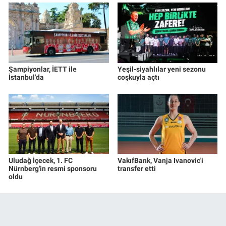
Şampiyonlar, İETT ile
Yeşil-siyahlılar yeni sezonu
İstanbul'da
coşkuyla açtı
Uludağ İçecek, 1. FC
VakıfBank, Vanja Ivanovic'i
Nürnberg'in resmi sponsoru
transfer etti
oldu