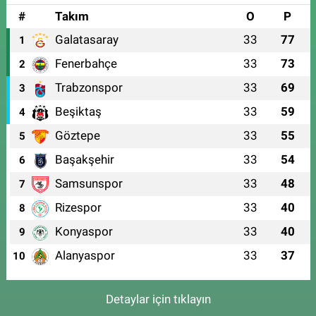
#
Takım
O
P
Galatasaray
33
77
1
Fenerbahçe
33
73
2
Trabzonspor
33
69
3
Beşiktaş
33
59
4
Göztepe
33
55
5
Başakşehir
33
54
6
Samsunspor
33
48
7
Rizespor
33
40
8
Konyaspor
33
40
9
Alanyaspor
33
37
10
Detaylar için tıklayın