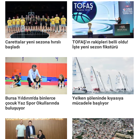
Carettalar yeni sezona hırslı
TOFAŞ'ın rakipleri belli oldu!
başladı
İşte yeni sezon fikstürü
Bursa Yıldırım'da binlerce
Yelken şöleninde kıyasıya
çocuk Yaz Spor Okullarında
mücadele başlıyor
buluşuyor