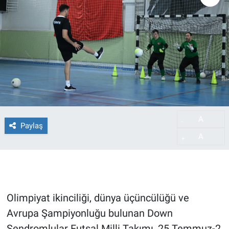
A
-
Paylaş
A
+
Olimpiyat ikinciliği, dünya üçüncülüğü ve
Avrupa Şampiyonluğu bulunan Down
Sendromlular Futsal Milli Takımı, 25 Temmuz-2