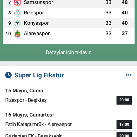
Samsunspor
33
48
7
Rizespor
33
40
8
Konyaspor
33
40
9
Alanyaspor
33
37
10
Detaylar için tıklayın
Süper Lig Fikstür
15 Mayıs, Cuma
Rizespor - Beşiktaş
20:00
16 Mayıs, Cumartesi
Fatih Karagümrük - Alanyaspor
17:00
Gaziantep FK - Başakşehir
20:00