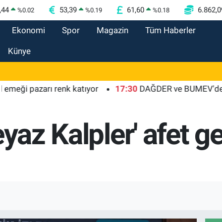
,44
53,39
61,60
6.862,0
%
0.02
%
0.19
%
0.18
Ekonomi
Spor
Magazin
Tüm Haberler
Künye
 pazarı renk katıyor
17:30
DAĞDER ve BUMEV'den eğitim i
eyaz Kalpler' afet g