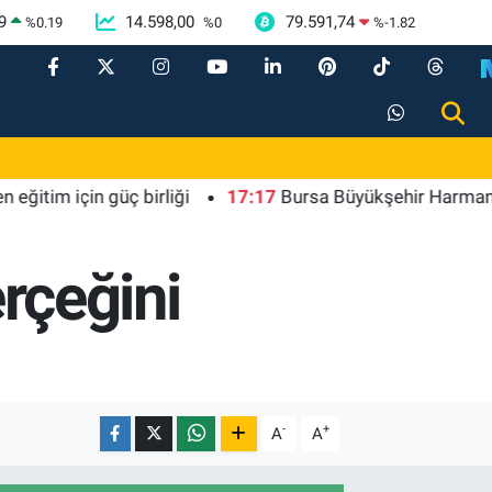
9
14.598,00
79.591,74
%
0.19
%
0
%
-1.82
çin güç birliği
17:17
Bursa Büyükşehir Harmancık'ta da y
erçeğini
-
+
A
A