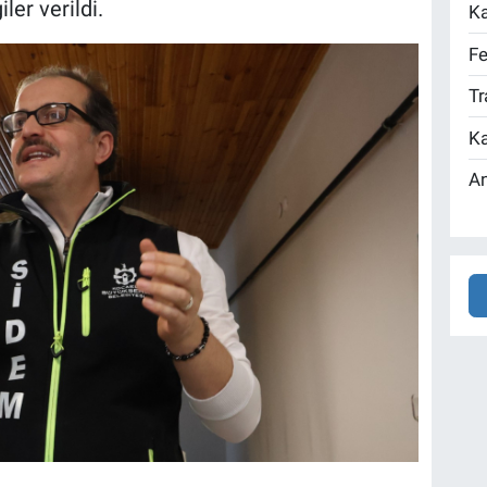
ler verildi.
Ka
Fe
Tr
Ka
An