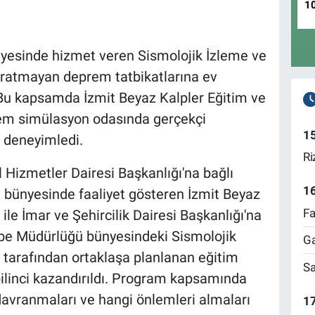
1
nyesinde hizmet veren Sismolojik İzleme ve
ratmayan deprem tatbikatlarına ev
Bu kapsamda İzmit Beyaz Kalpler Eğitim ve
rem simülasyon odasında gerçekçi
1
 deneyimledi.
Ri
 Hizmetler Dairesi Başkanlığı'na bağlı
1
bünyesinde faaliyet gösteren İzmit Beyaz
Fa
ile İmar ve Şehircilik Dairesi Başkanlığı'na
e Müdürlüğü bünyesindeki Sismolojik
Ga
tarafından ortaklaşa planlanan eğitim
Sa
ilinci kazandırıldı. Program kapsamında
davranmaları ve hangi önlemleri almaları
17