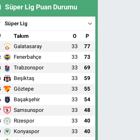
Süper Lig Puan Durumu
Süper Lig
#
Takım
O
P
Galatasaray
33
77
1
Fenerbahçe
33
73
2
Trabzonspor
33
69
3
Beşiktaş
33
59
4
Göztepe
33
55
5
Başakşehir
33
54
6
Samsunspor
33
48
7
Rizespor
33
40
8
Konyaspor
33
40
9