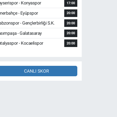
yserispor - Konyaspor
17:00
nerbahçe - Eyüpspor
20:00
abzonspor - Gençlerbirliği S.K.
20:00
sımpaşa - Galatasaray
20:00
talyaspor - Kocaelispor
20:00
CANLI SKOR