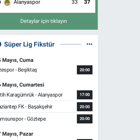
Alanyaspor
33
37
0
Detaylar için tıklayın
Süper Lig Fikstür
5 Mayıs, Cuma
zespor - Beşiktaş
20:00
6 Mayıs, Cumartesi
tih Karagümrük - Alanyaspor
17:00
ziantep FK - Başakşehir
20:00
msunspor - Göztepe
20:00
 Mayıs, Pazar