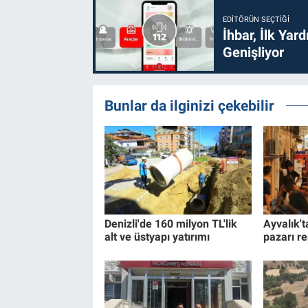
EDITÖRÜN SEÇTIĞI
İhbar, İlk Yar
Genişliyor
Bunlar da ilginizi çekebilir
Denizli'de 160 milyon TL'lik
Ayvalık't
alt ve üstyapı yatırımı
pazarı re