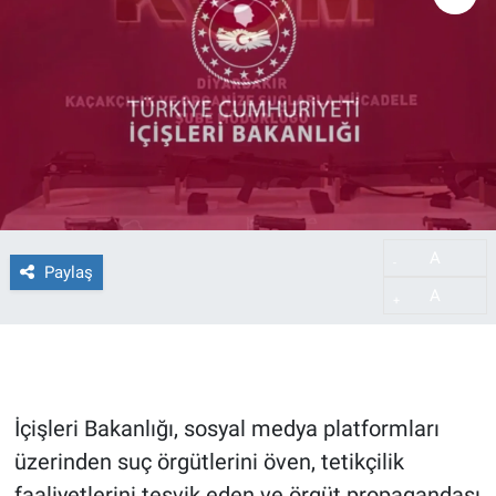
A
-
Paylaş
A
+
İçişleri Bakanlığı, sosyal medya platformları
üzerinden suç örgütlerini öven, tetikçilik
faaliyetlerini teşvik eden ve örgüt propagandası