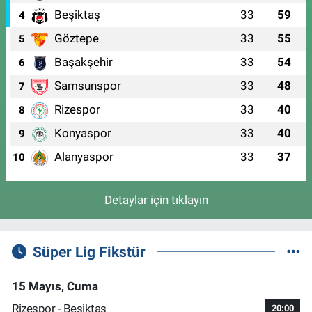
Beşiktaş
33
59
4
Göztepe
33
55
5
Başakşehir
33
54
6
Samsunspor
33
48
7
Rizespor
33
40
8
Konyaspor
33
40
9
Alanyaspor
33
37
10
Detaylar için tıklayın
Süper Lig Fikstür
15 Mayıs, Cuma
Rizespor - Beşiktaş
20:00