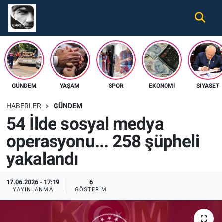
Gündem
Nöbetçi Eczaneler
Ekonomi
Hava Durumu
GÜNDEM
YAŞAM
SPOR
EKONOMI
SIYASET
Spor
Namaz Vakitleri
HABERLER
GÜNDEM
Magazin
Trafik Durumu
54 İlde sosyal medya
operasyonu... 258 şüpheli
Tüm Haberler
Süper Lig Puan Durumu ve Fikstür
yakalandı
İletişim
Tüm Manşetler
17.06.2026 - 17:19
6
Künye
Son Dakika Haberleri
YAYINLANMA
GÖSTERIM
Haber Arşivi