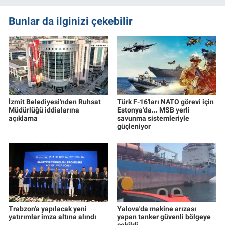
Bunlar da ilginizi çekebilir
İzmit Belediyesi'nden Ruhsat
Türk F-16'ları NATO görevi için
Müdürlüğü iddialarına
Estonya'da... MSB yerli
açıklama
savunma sistemleriyle
güçleniyor
Trabzon'a yapılacak yeni
Yalova'da makine arızası
yatırımlar imza altına alındı
yapan tanker güvenli bölgeye
çekildi