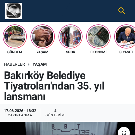
Gündem
Nöbetçi Eczaneler
Ekonomi
Hava Durumu
GÜNDEM
YAŞAM
SPOR
EKONOMI
SIYASET
Spor
Namaz Vakitleri
HABERLER
YAŞAM
Magazin
Trafik Durumu
Bakırköy Belediye
Tiyatroları'ndan 35. yıl
Tüm Haberler
Süper Lig Puan Durumu ve Fikstür
lansmanı
İletişim
Tüm Manşetler
17.06.2026 - 18:32
4
Künye
Son Dakika Haberleri
YAYINLANMA
GÖSTERIM
Haber Arşivi