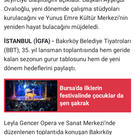
Ovalıoğlu, yeni dönemde çalışma stüdyoları
kurulacağını ve Yunus Emre Kültür Merkezi'nin
yeniden hayat bulacağını müjdeledi.
İSTANBUL (İGFA) -
Bakırköy Belediye Tiyatroları
(BBT), 35. yıl lansman toplantısında hem geride
kalan sezonun gurur tablosunu hem de yeni
dönem hedeflerini paylaştı.
Bursa'da ilklerin
festivalinde çocuklar da
şen şakrak
Leyla Gencer Opera ve Sanat Merkezi'nde
düzenlenen toplantıda konuşan Bakırköy