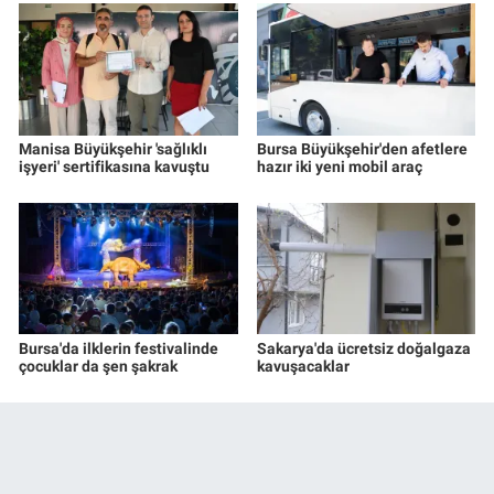
Manisa Büyükşehir 'sağlıklı
Bursa Büyükşehir'den afetlere
işyeri' sertifikasına kavuştu
hazır iki yeni mobil araç
Bursa'da ilklerin festivalinde
Sakarya'da ücretsiz doğalgaza
çocuklar da şen şakrak
kavuşacaklar