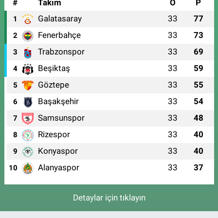
#
Takım
O
P
Galatasaray
33
77
1
Fenerbahçe
33
73
2
Trabzonspor
33
69
3
Beşiktaş
33
59
4
Göztepe
33
55
5
Başakşehir
33
54
6
Samsunspor
33
48
7
Rizespor
33
40
8
Konyaspor
33
40
9
Alanyaspor
33
37
10
Detaylar için tıklayın