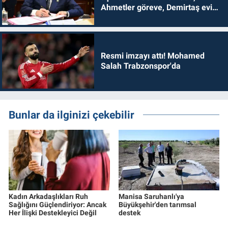
Ahmetler göreve, Demirtaş evine
dönmelidir'
Resmi imzayı attı! Mohamed
Salah Trabzonspor'da
Bunlar da ilginizi çekebilir
Kadın Arkadaşlıkları Ruh
Manisa Saruhanlı'ya
Sağlığını Güçlendiriyor: Ancak
Büyükşehir'den tarımsal
Her İlişki Destekleyici Değil
destek