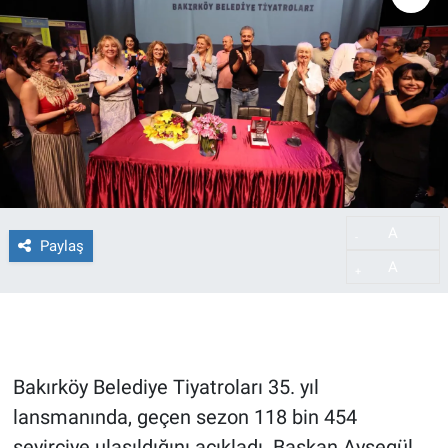
A
-
Paylaş
A
+
Bakırköy Belediye Tiyatroları 35. yıl
lansmanında, geçen sezon 118 bin 454
seyirciye ulaşıldığını açıkladı. Başkan Ayşegül