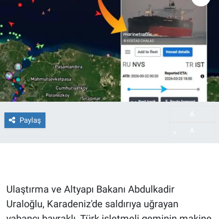
A
-
Paylaş
A
+
Ulaştırma ve Altyapı Bakanı Abdulkadir
Uraloğlu, Karadeniz'de saldırıya uğrayan
yabancı bayraklı, Türk işletmeli geminin makine