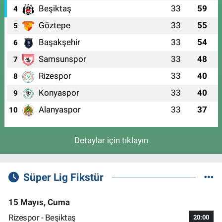
Beşiktaş
33
59
4
Göztepe
33
55
5
Başakşehir
33
54
6
Samsunspor
33
48
7
Rizespor
33
40
8
Konyaspor
33
40
9
Alanyaspor
33
37
10
Detaylar için tıklayın
Süper Lig Fikstür
15 Mayıs, Cuma
Rizespor - Beşiktaş
20:00