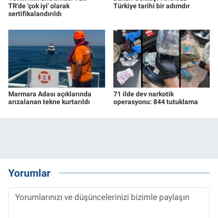
TR'de 'çok iyi' olarak
Türkiye tarihi bir adımdır
sertifikalandırıldı
Marmara Adası açıklarında
71 ilde dev narkotik
arızalanan tekne kurtarıldı
operasyonu: 844 tutuklama
Yorumlar