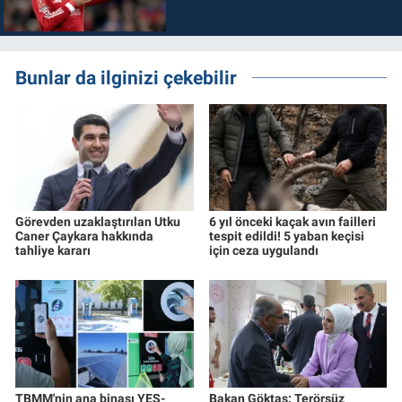
Bunlar da ilginizi çekebilir
Görevden uzaklaştırılan Utku
6 yıl önceki kaçak avın failleri
Caner Çaykara hakkında
tespit edildi! 5 yaban keçisi
tahliye kararı
için ceza uygulandı
TBMM'nin ana binası YES-
Bakan Göktaş: Terörsüz