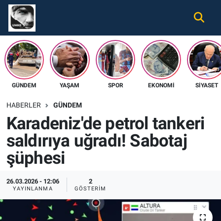
Gündem
Nöbetçi Eczaneler
Ekonomi
Hava Durumu
GÜNDEM
YAŞAM
SPOR
EKONOMI
SIYASET
Spor
Namaz Vakitleri
HABERLER
GÜNDEM
Magazin
Trafik Durumu
Karadeniz'de petrol tankeri
saldırıya uğradı! Sabotaj
Tüm Haberler
Süper Lig Puan Durumu ve Fikstür
şüphesi
İletişim
Tüm Manşetler
26.03.2026 - 12:06
2
Künye
Son Dakika Haberleri
YAYINLANMA
GÖSTERIM
Haber Arşivi