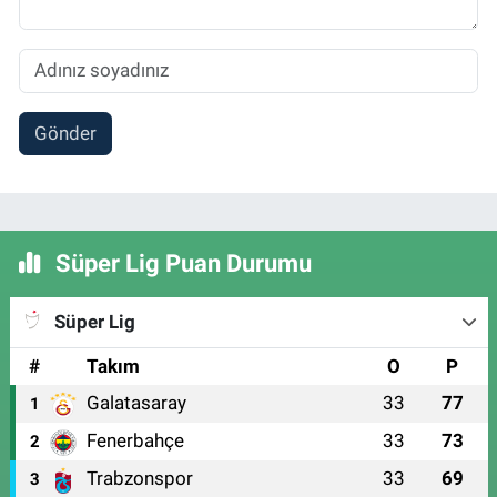
Gönder
Süper Lig Puan Durumu
Süper Lig
#
Takım
O
P
Galatasaray
33
77
1
Fenerbahçe
33
73
2
Trabzonspor
33
69
3