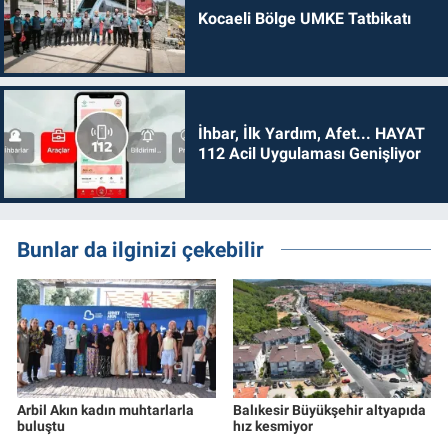
Kocaeli Bölge UMKE Tatbikatı
İhbar, İlk Yardım, Afet... HAYAT
112 Acil Uygulaması Genişliyor
Bunlar da ilginizi çekebilir
Arbil Akın kadın muhtarlarla
Balıkesir Büyükşehir altyapıda
buluştu
hız kesmiyor