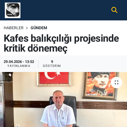
Gündem
Nöbetçi Eczaneler
HABERLER
GÜNDEM
Kafes balıkçılığı projesinde
Ekonomi
Hava Durumu
kritik dönemeç
Spor
Namaz Vakitleri
29.04.2026 - 13:52
9
Magazin
Trafik Durumu
YAYINLANMA
GÖSTERIM
Tüm Haberler
Süper Lig Puan Durumu ve Fikstür
İletişim
Tüm Manşetler
Künye
Son Dakika Haberleri
Haber Arşivi