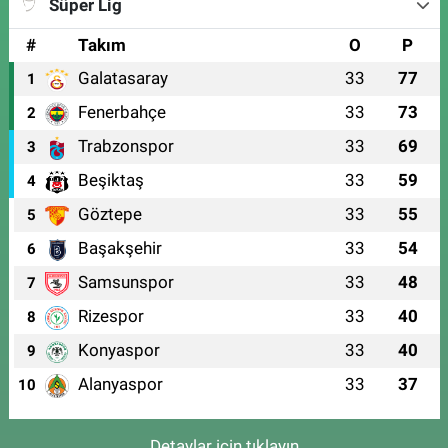
Süper Lig
#
Takım
O
P
Galatasaray
33
77
1
Fenerbahçe
33
73
2
Trabzonspor
33
69
3
Beşiktaş
33
59
4
Göztepe
33
55
5
Başakşehir
33
54
6
Samsunspor
33
48
7
Rizespor
33
40
8
Konyaspor
33
40
9
Alanyaspor
33
37
10
Detaylar için tıklayın