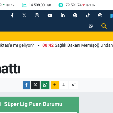
9
14.598,00
79.591,74
%
0.19
%
0
%
-1.82
 mı geliyor?
08:42
Sağlık Bakanı Memişoğlu'ndan UMKE H
attı
-
+
A
A
Süper Lig Puan Durumu