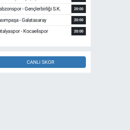
abzonspor - Gençlerbirliği S.K.
20:00
sımpaşa - Galatasaray
20:00
talyaspor - Kocaelispor
20:00
CANLI SKOR