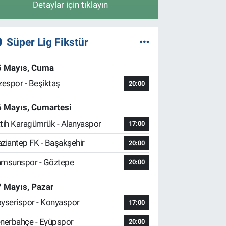
Detaylar için tıklayın
Süper Lig Fikstür
5 Mayıs, Cuma
zespor - Beşiktaş
20:00
6 Mayıs, Cumartesi
tih Karagümrük - Alanyaspor
17:00
ziantep FK - Başakşehir
20:00
msunspor - Göztepe
20:00
 Mayıs, Pazar
yserispor - Konyaspor
17:00
nerbahçe - Eyüpspor
20:00