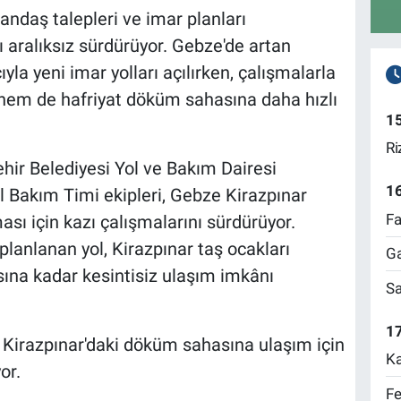
andaş talepleri ve imar planları
 aralıksız sürdürüyor. Gebze'de artan
la yeni imar yolları açılırken, çalışmalarla
 hem de hafriyat döküm sahasına daha hızlı
1
Ri
hir Belediyesi Yol ve Bakım Dairesi
1
ol Bakım Timi ekipleri, Gebze Kirazpınar
Fa
ası için kazı çalışmalarını sürdürüyor.
anlanan yol, Kirazpınar taş ocakları
Ga
na kadar kesintisiz ulaşım imkânı
Sa
17
e Kirazpınar'daki döküm sahasına ulaşım için
Ka
or.
Fe