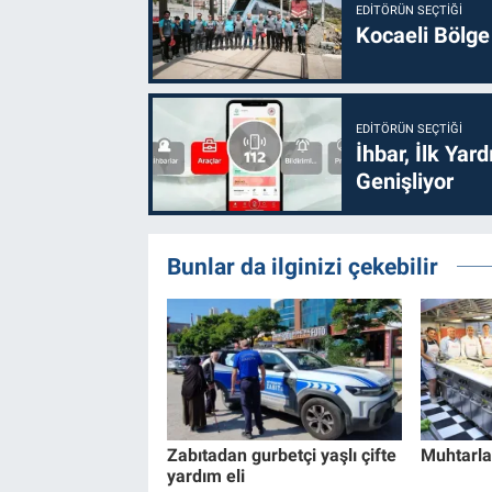
EDITÖRÜN SEÇTIĞI
Kocaeli Bölge
EDITÖRÜN SEÇTIĞI
İhbar, İlk Yar
Genişliyor
Bunlar da ilginizi çekebilir
Zabıtadan gurbetçi yaşlı çifte
Muhtarla
yardım eli