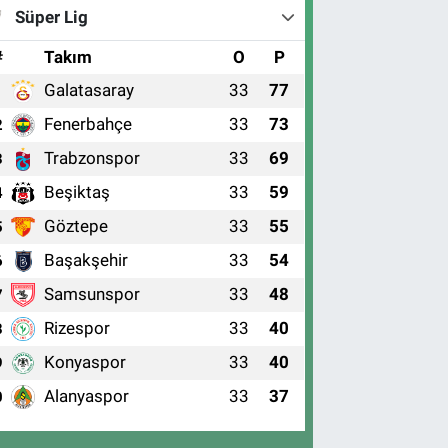
Süper Lig
#
Takım
O
P
Galatasaray
33
77
1
Fenerbahçe
33
73
2
Trabzonspor
33
69
3
Beşiktaş
33
59
4
Göztepe
33
55
5
Başakşehir
33
54
6
Samsunspor
33
48
7
Rizespor
33
40
8
Konyaspor
33
40
9
Alanyaspor
33
37
0