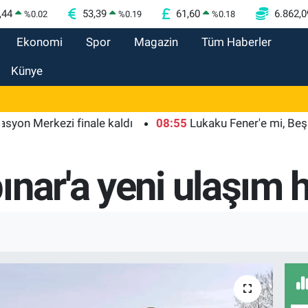
,44
53,39
61,60
6.862,0
%
0.02
%
0.19
%
0.18
Ekonomi
Spor
Magazin
Tüm Haberler
Künye
erkezi finale kaldı
08:55
Lukaku Fener'e mi, Beşiktaş'a
nar'a yeni ulaşım h