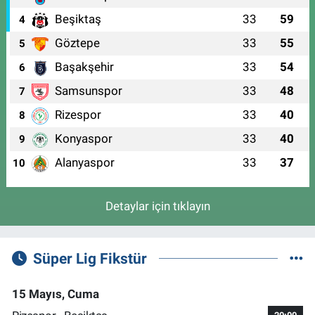
Beşiktaş
33
59
4
Göztepe
33
55
5
Başakşehir
33
54
6
Samsunspor
33
48
7
Rizespor
33
40
8
Konyaspor
33
40
9
Alanyaspor
33
37
10
Detaylar için tıklayın
Süper Lig Fikstür
15 Mayıs, Cuma