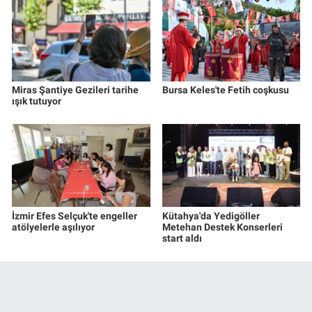
Miras Şantiye Gezileri tarihe
Bursa Keles'te Fetih coşkusu
ışık tutuyor
İzmir Efes Selçuk'te engeller
Kütahya'da Yedigöller
atölyelerle aşılıyor
Metehan Destek Konserleri
start aldı