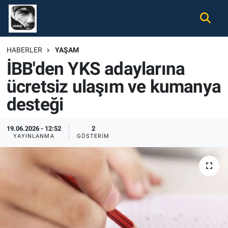
Gündem
Nöbetçi Eczaneler
HABERLER
YAŞAM
İBB'den YKS adaylarına
Ekonomi
Hava Durumu
ücretsiz ulaşım ve kumanya
Spor
Namaz Vakitleri
desteği
Magazin
Trafik Durumu
19.06.2026 - 12:52
2
YAYINLANMA
GÖSTERIM
Tüm Haberler
Süper Lig Puan Durumu ve Fikstür
İletişim
Tüm Manşetler
Künye
Son Dakika Haberleri
Haber Arşivi