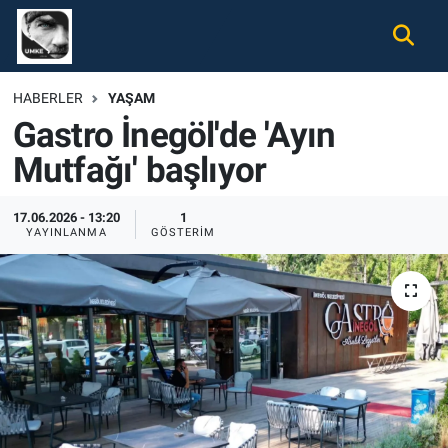
Gündem
Nöbetçi Eczaneler
HABERLER
YAŞAM
Gastro İnegöl'de 'Ayın
Ekonomi
Hava Durumu
Mutfağı' başlıyor
Spor
Namaz Vakitleri
17.06.2026 - 13:20
1
Magazin
Trafik Durumu
YAYINLANMA
GÖSTERIM
Tüm Haberler
Süper Lig Puan Durumu ve Fikstür
İletişim
Tüm Manşetler
Künye
Son Dakika Haberleri
Haber Arşivi