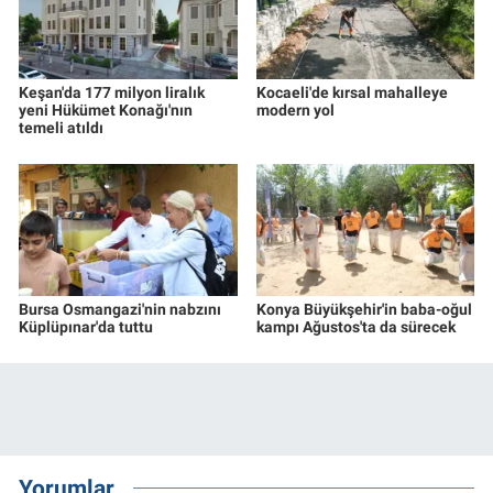
Keşan'da 177 milyon liralık
Kocaeli'de kırsal mahalleye
yeni Hükümet Konağı'nın
modern yol
temeli atıldı
Bursa Osmangazi'nin nabzını
Konya Büyükşehir'in baba-oğul
Küplüpınar'da tuttu
kampı Ağustos'ta da sürecek
Yorumlar