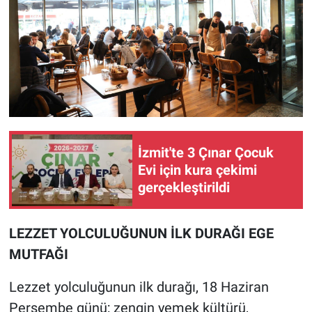
İzmit'te 3 Çınar Çocuk
Evi için kura çekimi
gerçekleştirildi
LEZZET YOLCULUĞUNUN İLK DURAĞI EGE
MUTFAĞI
Lezzet yolculuğunun ilk durağı, 18 Haziran
Perşembe günü; zengin yemek kültürü,