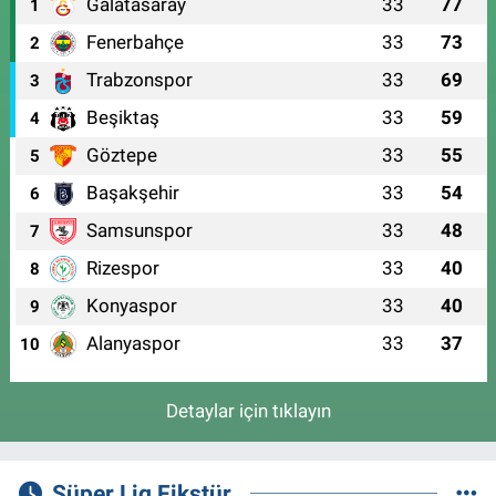
Galatasaray
33
77
1
Fenerbahçe
33
73
2
Trabzonspor
33
69
3
Beşiktaş
33
59
4
Göztepe
33
55
5
Başakşehir
33
54
6
Samsunspor
33
48
7
Rizespor
33
40
8
Konyaspor
33
40
9
Alanyaspor
33
37
10
Detaylar için tıklayın
Süper Lig Fikstür