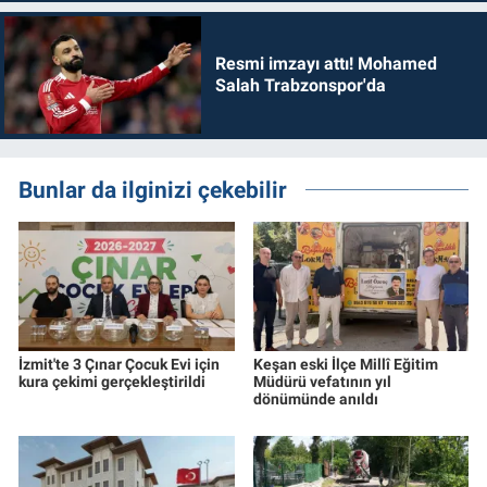
Resmi imzayı attı! Mohamed
Salah Trabzonspor'da
Bunlar da ilginizi çekebilir
İzmit'te 3 Çınar Çocuk Evi için
Keşan eski İlçe Millî Eğitim
kura çekimi gerçekleştirildi
Müdürü vefatının yıl
dönümünde anıldı