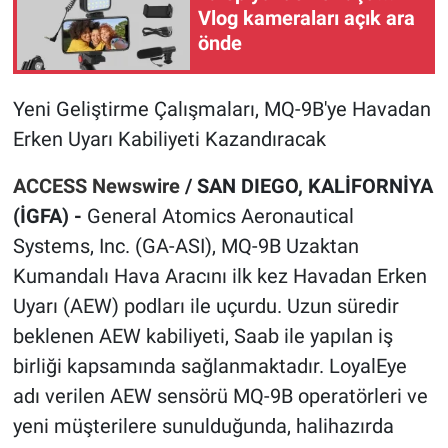
Vlog kameraları açık ara
önde
Yeni Geliştirme Çalışmaları, MQ-9B'ye Havadan
Erken Uyarı Kabiliyeti Kazandıracak
ACCESS Newswire
/
SAN DIEGO, KAL
İ
FORN
İYA
(İGFA) -
General Atomics Aeronautical
Systems, Inc. (GA-ASI), MQ-9B Uzaktan
Kumandalı Hava Aracını ilk kez Havadan Erken
Uyarı (AEW) podları ile uçurdu. Uzun süredir
beklenen AEW kabiliyeti, Saab ile yapılan iş
birliği kapsamında sağlanmaktadır. LoyalEye
adı verilen AEW sensörü MQ-9B operatörleri ve
yeni müşterilere sunulduğunda, halihazırda