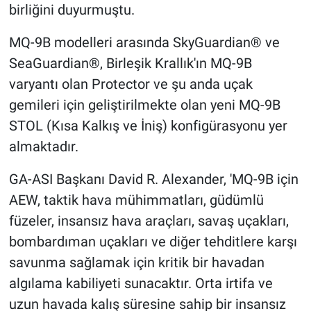
birliğini duyurmuştu.
MQ-9B modelleri arasında SkyGuardian® ve
SeaGuardian®, Birleşik Krallık'ın MQ-9B
varyantı olan Protector ve şu anda uçak
gemileri için geliştirilmekte olan yeni MQ-9B
STOL (Kısa Kalkış ve İniş) konfigürasyonu yer
almaktadır.
GA-ASI Başkanı David R. Alexander, 'MQ-9B için
AEW, taktik hava mühimmatları, güdümlü
füzeler, insansız hava araçları, savaş uçakları,
bombardıman uçakları ve diğer tehditlere karşı
savunma sağlamak için kritik bir havadan
algılama kabiliyeti sunacaktır. Orta irtifa ve
uzun havada kalış süresine sahip bir insansız