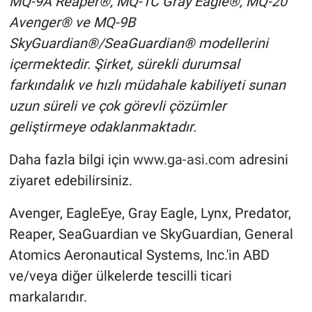
MQ-9A Reaper®, MQ-1C Gray Eagle®, MQ-20
Avenger® ve MQ-9B
SkyGuardian®/SeaGuardian® modellerini
içermektedir. Şirket, sürekli durumsal
farkındalık ve hızlı müdahale kabiliyeti sunan
uzun süreli ve çok görevli çözümler
geliştirmeye odaklanmaktadır.
Daha fazla bilgi için
www.ga-asi.com
adresini
ziyaret edebilirsiniz.
Avenger, EagleEye, Gray Eagle, Lynx, Predator,
Reaper, SeaGuardian ve SkyGuardian, General
Atomics Aeronautical Systems, Inc.'in ABD
ve/veya diğer ülkelerde tescilli ticari
markalarıdır.