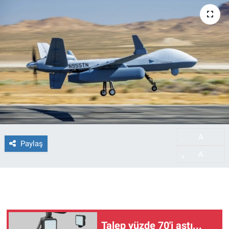
A
-
Paylaş
A
+
Talep yüzde 70'i aştı...