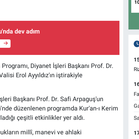
1
'nda dev adım
e
1
ş Programı, Diyanet İşleri Başkanı Prof. Dr.
Ri
lisi Erol Ayyıldız'ın iştirakiyle
1
Fa
şleri Başkanı Prof. Dr. Safi Arpaguş'un
Ga
zi'nde düzenlenen programda Kur'an-ı Kerim
ladığı çeşitli etkinlikler yer aldı.
Sa
ukların millî, manevi ve ahlaki
17