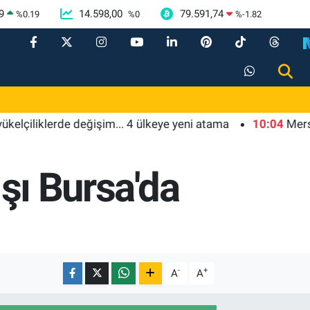
9
14.598,00
79.591,74
%
0.19
%
0
%
-1.82
rde değişim... 4 ülkeye yeni atama
10:04
Mersin'de çocukl
ışı Bursa'da
-
+
A
A