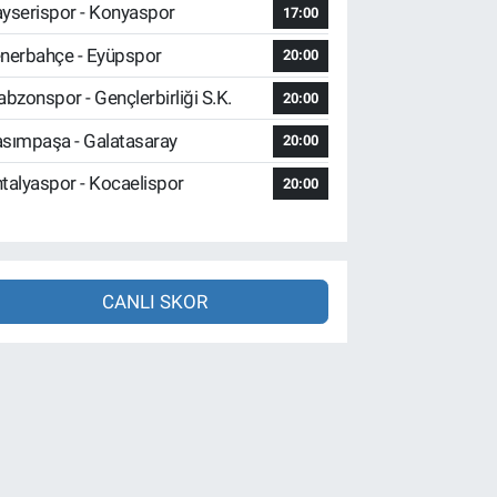
yserispor - Konyaspor
17:00
nerbahçe - Eyüpspor
20:00
abzonspor - Gençlerbirliği S.K.
20:00
sımpaşa - Galatasaray
20:00
talyaspor - Kocaelispor
20:00
CANLI SKOR