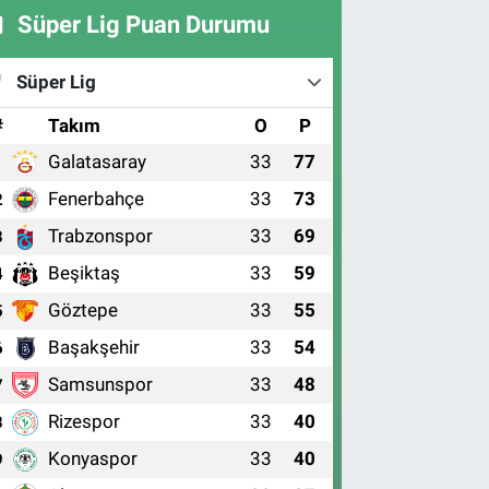
Süper Lig Puan Durumu
Süper Lig
#
Takım
O
P
Galatasaray
33
77
1
Fenerbahçe
33
73
2
Trabzonspor
33
69
3
Beşiktaş
33
59
4
Göztepe
33
55
5
Başakşehir
33
54
6
Samsunspor
33
48
7
Rizespor
33
40
8
Konyaspor
33
40
9