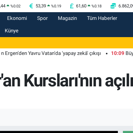
,44
53,39
61,60
6.862,0
%
0.02
%
0.19
%
0.18
Ekonomi
Spor
Magazin
Tüm Haberler
Künye
 Yavru Vatan'da 'yapay zekâ' çıkışı
10:09
Büyükelçilikle
an Kursları'nın açıl