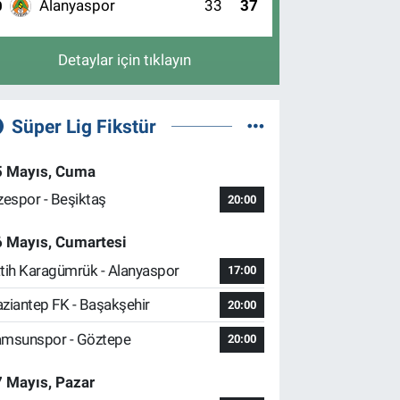
Alanyaspor
33
37
0
Detaylar için tıklayın
Süper Lig Fikstür
5 Mayıs, Cuma
zespor - Beşiktaş
20:00
6 Mayıs, Cumartesi
tih Karagümrük - Alanyaspor
17:00
ziantep FK - Başakşehir
20:00
msunspor - Göztepe
20:00
 Mayıs, Pazar