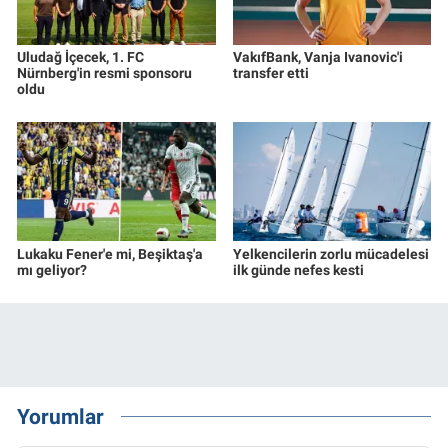
Uludağ İçecek, 1. FC
VakıfBank, Vanja Ivanovic'i
Nürnberg'in resmi sponsoru
transfer etti
oldu
Lukaku Fener'e mi, Beşiktaş'a
Yelkencilerin zorlu mücadelesi
mı geliyor?
ilk günde nefes kesti
Yorumlar