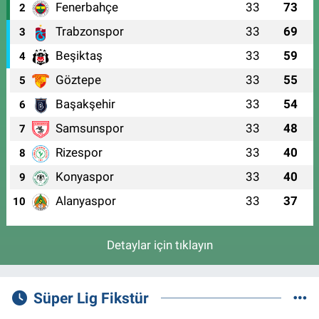
Fenerbahçe
33
73
2
Trabzonspor
33
69
3
Beşiktaş
33
59
4
Göztepe
33
55
5
Başakşehir
33
54
6
Samsunspor
33
48
7
Rizespor
33
40
8
Konyaspor
33
40
9
Alanyaspor
33
37
10
Detaylar için tıklayın
Süper Lig Fikstür