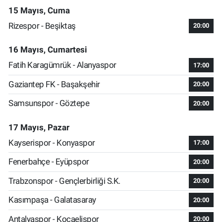
15 Mayıs, Cuma
Rizespor - Beşiktaş
20:00
16 Mayıs, Cumartesi
Fatih Karagümrük - Alanyaspor
17:00
Gaziantep FK - Başakşehir
20:00
Samsunspor - Göztepe
20:00
17 Mayıs, Pazar
Kayserispor - Konyaspor
17:00
Fenerbahçe - Eyüpspor
20:00
Trabzonspor - Gençlerbirliği S.K.
20:00
Kasımpaşa - Galatasaray
20:00
Antalyaspor - Kocaelispor
20:00