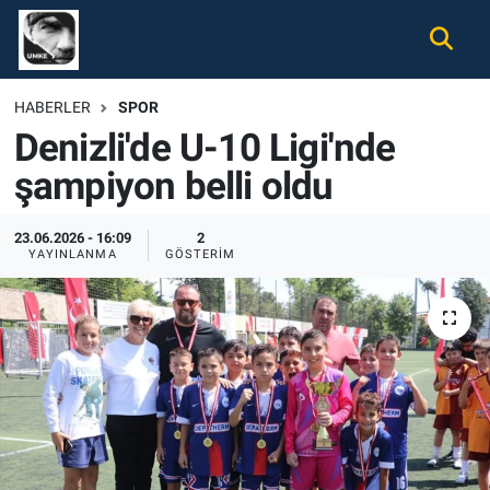
Gündem
Nöbetçi Eczaneler
HABERLER
SPOR
Denizli'de U-10 Ligi'nde
Ekonomi
Hava Durumu
şampiyon belli oldu
Spor
Namaz Vakitleri
23.06.2026 - 16:09
2
Magazin
Trafik Durumu
YAYINLANMA
GÖSTERIM
Tüm Haberler
Süper Lig Puan Durumu ve Fikstür
İletişim
Tüm Manşetler
Künye
Son Dakika Haberleri
Haber Arşivi