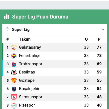
Süper Lig Puan Durumu
Süper Lig
#
Takım
O
P
Galatasaray
33
77
1
Fenerbahçe
33
73
2
Trabzonspor
33
69
3
Beşiktaş
33
59
4
Göztepe
33
55
5
Başakşehir
33
54
6
Samsunspor
33
48
7
Rizespor
33
40
8