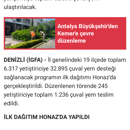
ulaştırılacak.
Antalya Büyükşehir'den
Kemer'e çevre
düzenleme
DENİZLİ (İGFA) -
İl genelindeki 19 ilçede toplam
6.317 yetiştiriciye 32.895 çuval yem desteği
sağlanacak programın ilk dağıtımı Honaz'da
gerçekleştirildi. Düzenlenen törende 245
yetiştiriciye toplam 1.236 çuval yem teslim
edildi.
İLK DAĞITIM HONAZ'DA YAPILDI