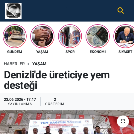
Gündem
Nöbetçi Eczaneler
Ekonomi
Hava Durumu
GÜNDEM
YAŞAM
SPOR
EKONOMI
SIYASET
Spor
Namaz Vakitleri
HABERLER
YAŞAM
Magazin
Trafik Durumu
Denizli'de üreticiye yem
desteği
Tüm Haberler
Süper Lig Puan Durumu ve Fikstür
İletişim
Tüm Manşetler
23.06.2026 - 17:17
2
YAYINLANMA
GÖSTERIM
Künye
Son Dakika Haberleri
Haber Arşivi