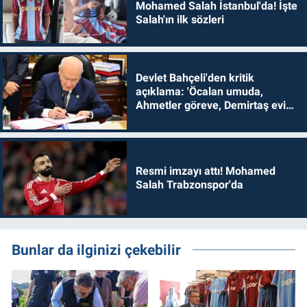
Mohamed Salah İstanbul'da! İşte
Salah'ın ilk sözleri
Devlet Bahçeli'den kritik
açıklama: 'Öcalan umuda,
Ahmetler göreve, Demirtaş evine
dönmelidir'
Resmi imzayı attı! Mohamed
Salah Trabzonspor'da
Bunlar da ilginizi çekebilir