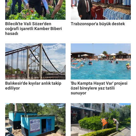
Bilecik'te Vali Sözer'den
Trabzonspor'a büyük destek
coğrafi işaretli Kamber Biberi
hasadı
Balıkesir'de kıyılar anlık takip
'Bu Kampta Hayat Var' projesi
ediliyor
özel bireylere yaz tatili
sunuyor