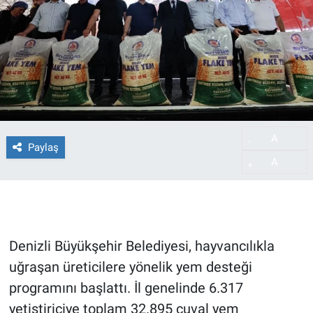
A
-
Paylaş
A
+
Denizli Büyükşehir Belediyesi, hayvancılıkla
uğraşan üreticilere yönelik yem desteği
programını başlattı. İl genelinde 6.317
yetiştiriciye toplam 32.895 çuval yem