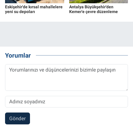
Eskişehir'de kırsal mahallelere
Antalya Büyükşehir'den
yeni su depoları
Kemer'e çevre düzenleme
Yorumlar
Gönder