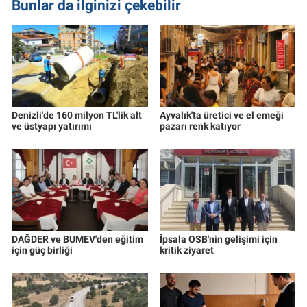
Bunlar da ilginizi çekebilir
Denizli'de 160 milyon TL'lik alt
Ayvalık'ta üretici ve el emeği
ve üstyapı yatırımı
pazarı renk katıyor
DAĞDER ve BUMEV'den eğitim
İpsala OSB'nin gelişimi için
için güç birliği
kritik ziyaret