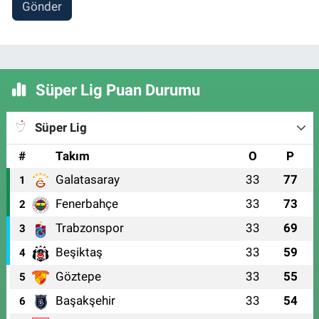
Gönder
Süper Lig Puan Durumu
Süper Lig
#
Takım
O
P
Galatasaray
33
77
1
Fenerbahçe
33
73
2
Trabzonspor
33
69
3
Beşiktaş
33
59
4
Göztepe
33
55
5
Başakşehir
33
54
6