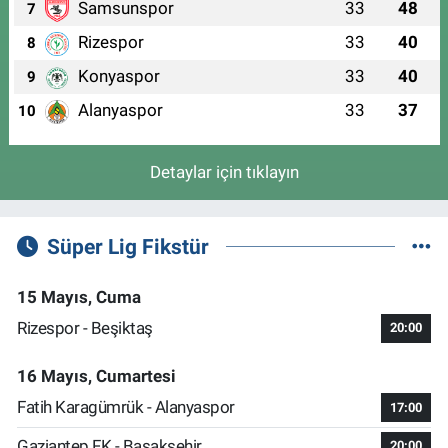
Samsunspor
33
48
7
Rizespor
33
40
8
Konyaspor
33
40
9
Alanyaspor
33
37
10
Detaylar için tıklayın
Süper Lig Fikstür
15 Mayıs, Cuma
Rizespor - Beşiktaş
20:00
16 Mayıs, Cumartesi
Fatih Karagümrük - Alanyaspor
17:00
Gaziantep FK - Başakşehir
20:00