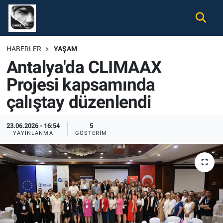
Gündem
Nöbetçi Eczaneler
HABERLER
YAŞAM
Antalya'da CLIMAAX
Ekonomi
Hava Durumu
Projesi kapsamında
Spor
Namaz Vakitleri
çalıştay düzenlendi
Magazin
Trafik Durumu
23.06.2026 - 16:54
5
YAYINLANMA
GÖSTERIM
Tüm Haberler
Süper Lig Puan Durumu ve Fikstür
İletişim
Tüm Manşetler
Künye
Son Dakika Haberleri
Haber Arşivi