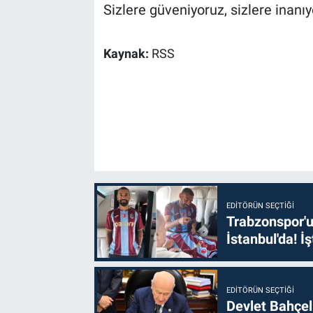
Sizlere güveniyoruz, sizlere inanıyo
Kaynak:
RSS
EDITÖRÜN SEÇTIĞI
Trabzonspor'u
İstanbul'da! İş
EDITÖRÜN SEÇTIĞI
Devlet Bahçel