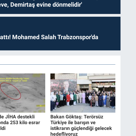
ve, Demirtaş evine dönmelidir'
 attı! Mohamed Salah Trabzonspor'da
de JİHA destekli
Bakan Göktaş: Terörsüz
nda 253 kilo esrar
Türkiye ile barışın ve
ldi
istikrarın güçlendiği gelecek
hedefliyoruz