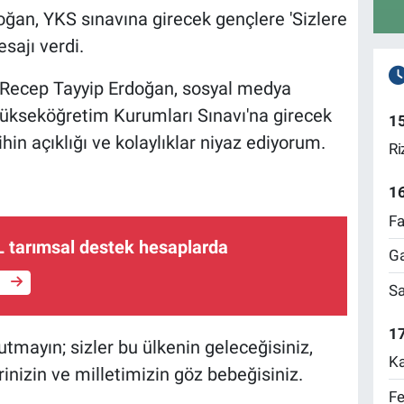
an, YKS sınavına girecek gençlere 'Sizlere
sajı verdi.
Recep Tayyip Erdoğan, sosyal medya
Yükseköğretim Kurumları Sınavı'na girecek
1
in açıklığı ve kolaylıklar niyaz ediyorum.
Ri
1
Fa
L tarımsal destek hesaplarda
Ga
e
Sa
17
utmayın; sizler bu ülkenin geleceğisiniz,
Ka
erinizin ve milletimizin göz bebeğisiniz.
Fe