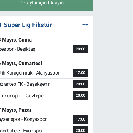
Detaylar için tıklayın
Süper Lig Fikstür
5 Mayıs, Cuma
zespor - Beşiktaş
20:00
6 Mayıs, Cumartesi
tih Karagümrük - Alanyaspor
17:00
ziantep FK - Başakşehir
20:00
msunspor - Göztepe
20:00
 Mayıs, Pazar
yserispor - Konyaspor
17:00
nerbahçe - Eyüpspor
20:00