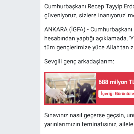
Cumhurbaşkanı Recep Tayyip Erdoğ
güveniyoruz, sizlere inanıyoruz' me
ANKARA (İGFA) - Cumhurbaşkanı 
hesabından yaptığı açıklamada, '
tüm gençlerimize yüce Allah'tan zih
Sevgili genç arkadaşlarım:
688 milyon T
İçeriği Görüntül
Sınavınız nasıl geçerse geçsin, un
yarınlarımızın teminatısınız, ailel