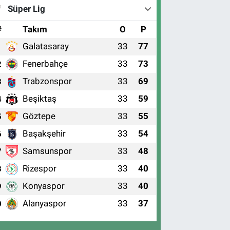
Süper Lig
#
Takım
O
P
Galatasaray
33
77
1
Fenerbahçe
33
73
2
Trabzonspor
33
69
3
Beşiktaş
33
59
4
Göztepe
33
55
5
Başakşehir
33
54
6
Samsunspor
33
48
7
Rizespor
33
40
8
Konyaspor
33
40
9
Alanyaspor
33
37
0