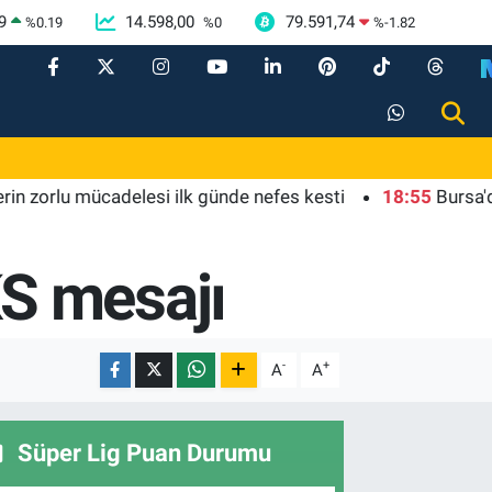
9
14.598,00
79.591,74
%
0.19
%
0
%
-1.82
orlu mücadelesi ilk günde nefes kesti
18:55
Bursa'da tari
S mesajı
-
+
A
A
Süper Lig Puan Durumu