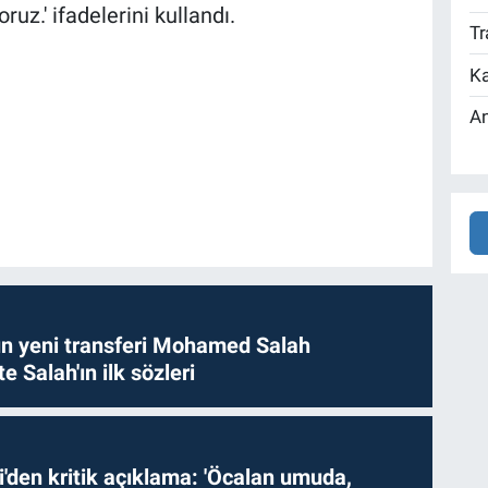
ruz.' ifadelerini kullandı.
Tr
Ka
An
n yeni transferi Mohamed Salah
te Salah'ın ilk sözleri
i'den kritik açıklama: 'Öcalan umuda,