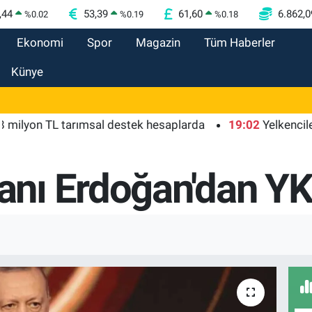
,44
53,39
61,60
6.862,0
%
0.02
%
0.19
%
0.18
Ekonomi
Spor
Magazin
Tüm Haberler
Künye
on TL tarımsal destek hesaplarda
19:02
Yelkencilerin z
nı Erdoğan'dan YK