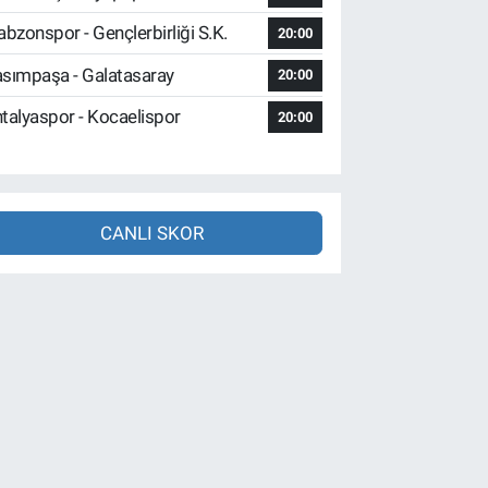
abzonspor - Gençlerbirliği S.K.
20:00
sımpaşa - Galatasaray
20:00
talyaspor - Kocaelispor
20:00
CANLI SKOR