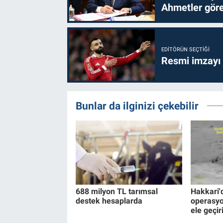
Ahmetler göre
EDITÖRÜN SEÇTIĞI
Resmi imzayı
Bunlar da ilginizi çekebilir
688 milyon TL tarımsal
Hakkari'
destek hesaplarda
operasyo
ele geçiri