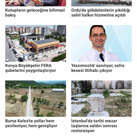
Kutupların geleceğine bilimsel
Ordu'da gökdelenlerin yıkıldığı
bakış
sahil halkın hizmetine açıldı
Konya Büyükşehir FERA
'Hazımsızlık' sanılıyor, safra
şubelerini yaygınlaştırıyor
kesesi iltihabı çıkıyor
Bursa Keles'te yollar hem
İstanbul'da tarihi mezar
yenileniyor, hem genişliyor
taşlarına saldırı sonrası
restorasyon