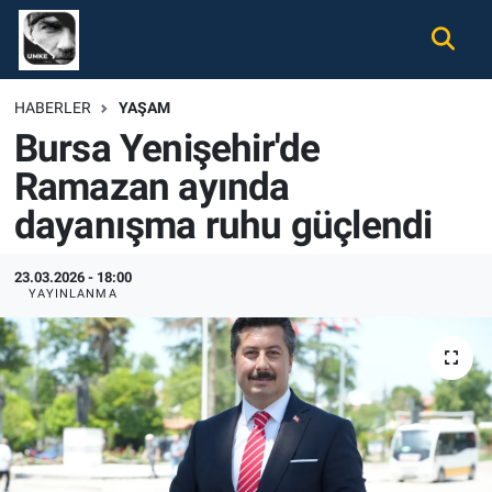
Gündem
Nöbetçi Eczaneler
HABERLER
YAŞAM
Bursa Yenişehir'de
Ekonomi
Hava Durumu
Ramazan ayında
Spor
Namaz Vakitleri
dayanışma ruhu güçlendi
Magazin
Trafik Durumu
23.03.2026 - 18:00
YAYINLANMA
Tüm Haberler
Süper Lig Puan Durumu ve Fikstür
İletişim
Tüm Manşetler
Künye
Son Dakika Haberleri
Haber Arşivi