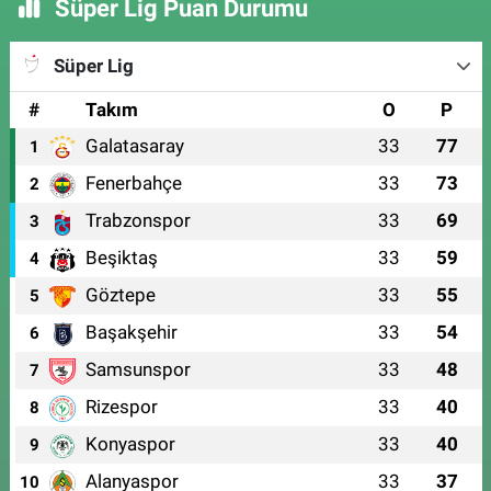
Süper Lig Puan Durumu
Süper Lig
#
Takım
O
P
Galatasaray
33
77
1
Fenerbahçe
33
73
2
Trabzonspor
33
69
3
Beşiktaş
33
59
4
Göztepe
33
55
5
Başakşehir
33
54
6
Samsunspor
33
48
7
Rizespor
33
40
8
Konyaspor
33
40
9
Alanyaspor
33
37
10