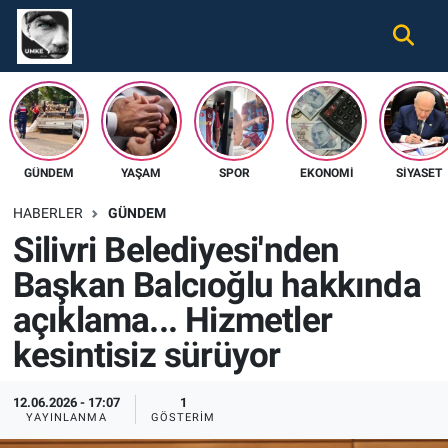
Gündem
Nöbetçi Eczaneler
Ekonomi
Hava Durumu
GÜNDEM
YAŞAM
SPOR
EKONOMI
SIYASET
Spor
Namaz Vakitleri
HABERLER
GÜNDEM
Magazin
Trafik Durumu
Silivri Belediyesi'nden
Başkan Balcıoğlu hakkında
Tüm Haberler
Süper Lig Puan Durumu ve Fikstür
açıklama... Hizmetler
İletişim
Tüm Manşetler
kesintisiz sürüyor
Künye
Son Dakika Haberleri
12.06.2026 - 17:07
1
YAYINLANMA
GÖSTERIM
Haber Arşivi