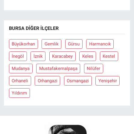
BURSA DIĞER İLÇELER
Büyükorhan
Gemlik
Gürsu
Harmancık
İnegöl
İznik
Karacabey
Keles
Kestel
Mudanya
Mustafakemalpaşa
Nilüfer
Orhaneli
Orhangazi
Osmangazi
Yenişehir
Yıldırım