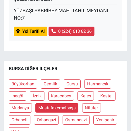
YÜZBAŞI SABRİBEY MAH. TAHIL MEYDANI
NO:7
Yol Tarifi Al
0 (224) 613 82 36
BURSA DIĞER İLÇELER
Büyükorhan
Gemlik
Gürsu
Harmancık
İnegöl
İznik
Karacabey
Keles
Kestel
Mudanya
Mustafakemalpaşa
Nilüfer
Orhaneli
Orhangazi
Osmangazi
Yenişehir