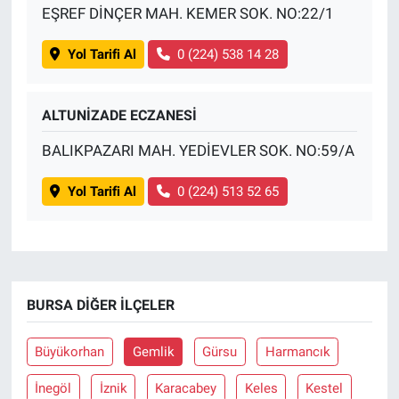
EŞREF DİNÇER MAH. KEMER SOK. NO:22/1
Yol Tarifi Al
0 (224) 538 14 28
ALTUNİZADE ECZANESİ
BALIKPAZARI MAH. YEDİEVLER SOK. NO:59/A
Yol Tarifi Al
0 (224) 513 52 65
BURSA DIĞER İLÇELER
Büyükorhan
Gemlik
Gürsu
Harmancık
İnegöl
İznik
Karacabey
Keles
Kestel