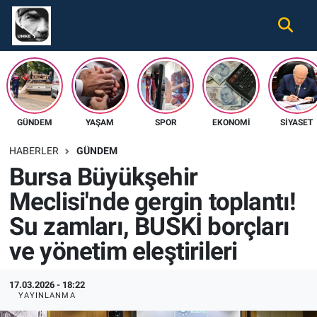
Gündem
Nöbetçi Eczaneler
Ekonomi
Hava Durumu
GÜNDEM
YAŞAM
SPOR
EKONOMI
SIYASET
Spor
Namaz Vakitleri
HABERLER
GÜNDEM
Magazin
Trafik Durumu
Bursa Büyükşehir
Meclisi'nde gergin toplantı!
Tüm Haberler
Süper Lig Puan Durumu ve Fikstür
Su zamları, BUSKİ borçları
İletişim
Tüm Manşetler
ve yönetim eleştirileri
Künye
Son Dakika Haberleri
17.03.2026 - 18:22
YAYINLANMA
Haber Arşivi