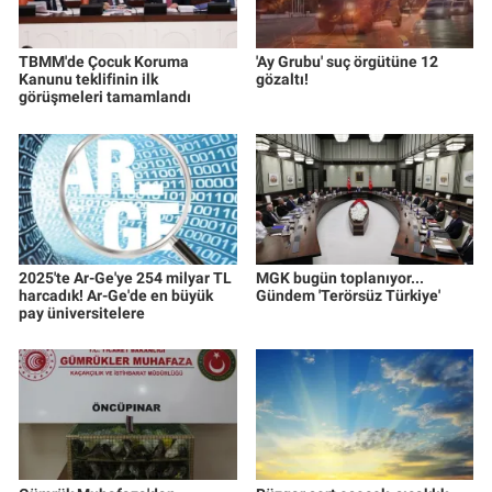
TBMM'de Çocuk Koruma
'Ay Grubu' suç örgütüne 12
Kanunu teklifinin ilk
gözaltı!
görüşmeleri tamamlandı
2025'te Ar-Ge'ye 254 milyar TL
MGK bugün toplanıyor...
harcadık! Ar-Ge'de en büyük
Gündem 'Terörsüz Türkiye'
pay üniversitelere