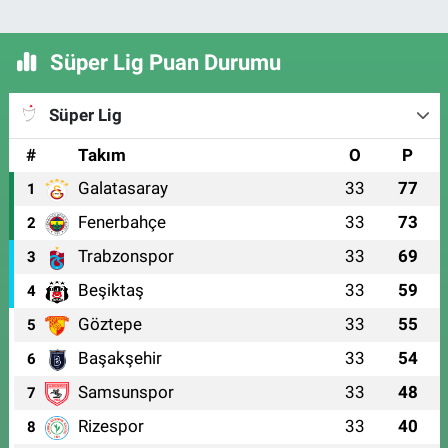
Süper Lig Puan Durumu
Süper Lig
#
Takım
O
P
Galatasaray
33
77
1
Fenerbahçe
33
73
2
Trabzonspor
33
69
3
Beşiktaş
33
59
4
Göztepe
33
55
5
Başakşehir
33
54
6
Samsunspor
33
48
7
Rizespor
33
40
8