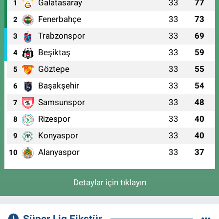
Galatasaray
33
77
1
Fenerbahçe
33
73
2
Trabzonspor
33
69
3
Beşiktaş
33
59
4
Göztepe
33
55
5
Başakşehir
33
54
6
Samsunspor
33
48
7
Rizespor
33
40
8
Konyaspor
33
40
9
Alanyaspor
33
37
10
Detaylar için tıklayın
Süper Lig Fikstür