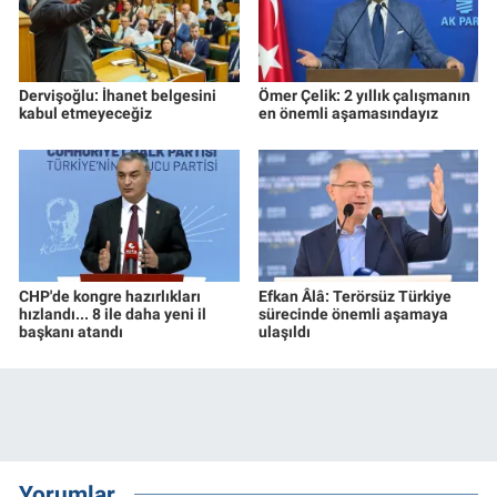
Dervişoğlu: İhanet belgesini
Ömer Çelik: 2 yıllık çalışmanın
kabul etmeyeceğiz
en önemli aşamasındayız
CHP'de kongre hazırlıkları
Efkan Âlâ: Terörsüz Türkiye
hızlandı... 8 ile daha yeni il
sürecinde önemli aşamaya
başkanı atandı
ulaşıldı
Yorumlar