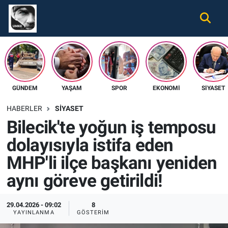
Gündem
Nöbetçi Eczaneler
Ekonomi
Hava Durumu
GÜNDEM
YAŞAM
SPOR
EKONOMI
SIYASET
Spor
Namaz Vakitleri
HABERLER
SIYASET
Magazin
Trafik Durumu
Bilecik'te yoğun iş temposu
dolayısıyla istifa eden
Tüm Haberler
Süper Lig Puan Durumu ve Fikstür
MHP'li ilçe başkanı yeniden
İletişim
Tüm Manşetler
aynı göreve getirildi!
Künye
Son Dakika Haberleri
29.04.2026 - 09:02
8
YAYINLANMA
GÖSTERIM
Haber Arşivi