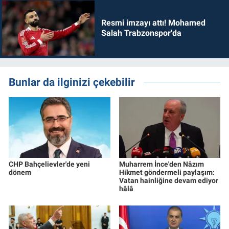
Resmi imzayı attı! Mohamed
Salah Trabzonspor'da
Bunlar da ilginizi çekebilir
CHP Bahçelievler'de yeni
Muharrem İnce'den Nâzım
dönem
Hikmet göndermeli paylaşım:
Vatan hainliğine devam ediyor
hâlâ