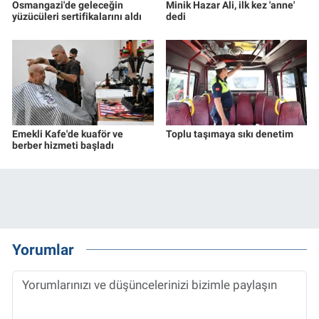
Osmangazi'de geleceğin
Minik Hazar Ali, ilk kez 'anne'
yüzücüleri sertifikalarını aldı
dedi
Emekli Kafe'de kuaför ve
Toplu taşımaya sıkı denetim
berber hizmeti başladı
Yorumlar