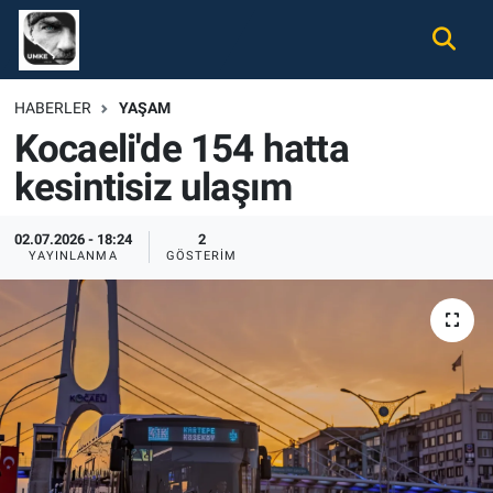
Gündem
Nöbetçi Eczaneler
HABERLER
YAŞAM
Kocaeli'de 154 hatta
Ekonomi
Hava Durumu
kesintisiz ulaşım
Spor
Namaz Vakitleri
02.07.2026 - 18:24
2
Magazin
Trafik Durumu
YAYINLANMA
GÖSTERIM
Tüm Haberler
Süper Lig Puan Durumu ve Fikstür
İletişim
Tüm Manşetler
Künye
Son Dakika Haberleri
Haber Arşivi