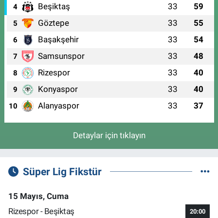
Beşiktaş
33
59
4
Göztepe
33
55
5
Başakşehir
33
54
6
Samsunspor
33
48
7
Rizespor
33
40
8
Konyaspor
33
40
9
Alanyaspor
33
37
10
Detaylar için tıklayın
Süper Lig Fikstür
15 Mayıs, Cuma
Rizespor - Beşiktaş
20:00