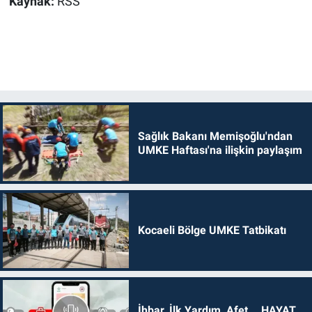
Kaynak:
RSS
Sağlık Bakanı Memişoğlu'ndan
UMKE Haftası'na ilişkin paylaşım
Kocaeli Bölge UMKE Tatbikatı
İhbar, İlk Yardım, Afet... HAYAT