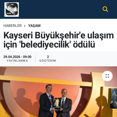
Gündem
Nöbetçi Eczaneler
HABERLER
YAŞAM
Kayseri Büyükşehir'e ulaşım
Ekonomi
Hava Durumu
için 'belediyecilik' ödülü
Spor
Namaz Vakitleri
29.04.2026 - 09:00
2
Magazin
Trafik Durumu
YAYINLANMA
GÖSTERIM
Tüm Haberler
Süper Lig Puan Durumu ve Fikstür
İletişim
Tüm Manşetler
Künye
Son Dakika Haberleri
Haber Arşivi