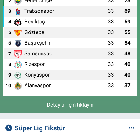
Fenerbahçe
33
73
2
Trabzonspor
33
69
3
Beşiktaş
33
59
4
Göztepe
33
55
5
Başakşehir
33
54
6
Samsunspor
33
48
7
Rizespor
33
40
8
Konyaspor
33
40
9
Alanyaspor
33
37
10
Detaylar için tıklayın
Süper Lig Fikstür