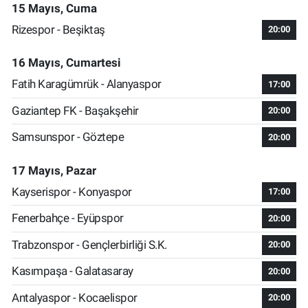
15 Mayıs, Cuma
Rizespor - Beşiktaş
20:00
16 Mayıs, Cumartesi
Fatih Karagümrük - Alanyaspor
17:00
Gaziantep FK - Başakşehir
20:00
Samsunspor - Göztepe
20:00
17 Mayıs, Pazar
Kayserispor - Konyaspor
17:00
Fenerbahçe - Eyüpspor
20:00
Trabzonspor - Gençlerbirliği S.K.
20:00
Kasımpaşa - Galatasaray
20:00
Antalyaspor - Kocaelispor
20:00