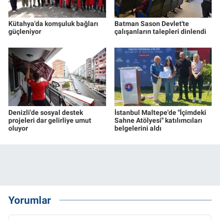
Kütahya'da komşuluk bağları
Batman Sason Devlet'te
güçleniyor
çalışanların talepleri dinlendi
Denizli'de sosyal destek
İstanbul Maltepe'de ''İçimdeki
projeleri dar gelirliye umut
Sahne Atölyesi'' katılımcıları
oluyor
belgelerini aldı
Yorumlar