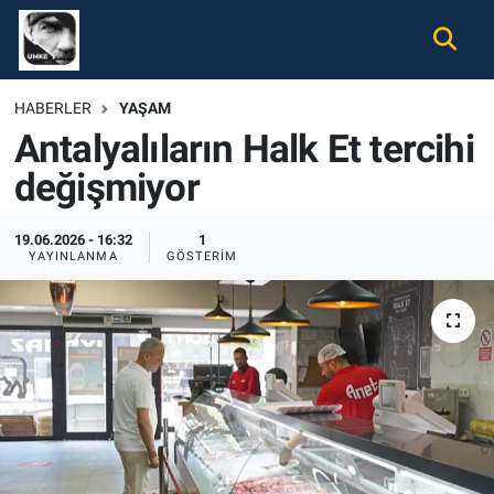
Gündem
Nöbetçi Eczaneler
HABERLER
YAŞAM
Antalyalıların Halk Et tercihi
Ekonomi
Hava Durumu
değişmiyor
Spor
Namaz Vakitleri
19.06.2026 - 16:32
1
Magazin
Trafik Durumu
YAYINLANMA
GÖSTERIM
Tüm Haberler
Süper Lig Puan Durumu ve Fikstür
İletişim
Tüm Manşetler
Künye
Son Dakika Haberleri
Haber Arşivi