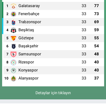
Galatasaray
33
77
1
Fenerbahçe
33
73
2
Trabzonspor
33
69
3
Beşiktaş
33
59
4
Göztepe
33
55
5
Başakşehir
33
54
6
Samsunspor
33
48
7
Rizespor
33
40
8
Konyaspor
33
40
9
Alanyaspor
33
37
10
Detaylar için tıklayın