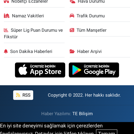
Nöbetçi Eczaneler
Hava Durumu
Namaz Vakitleri
Trafik Durumu
Süper Lig Puan Durumu ve
Tüm Manşetler
Fikstür
Son Dakika Haberleri
Haber Arşivi
RSS
Copyright © 2022. Her hakkı saklıdır.
Haber Yazılımı:
TE Bilişim
En iyi site deneyimi sağlamak için çerezlerden
faydalanıyoruz. Detaylar için lütfen tıklayın.
Tamam