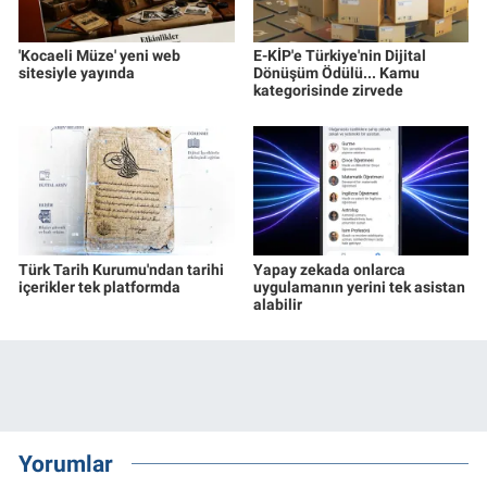
'Kocaeli Müze' yeni web
E-KİP'e Türkiye'nin Dijital
sitesiyle yayında
Dönüşüm Ödülü... Kamu
kategorisinde zirvede
Türk Tarih Kurumu'ndan tarihi
Yapay zekada onlarca
içerikler tek platformda
uygulamanın yerini tek asistan
alabilir
Yorumlar