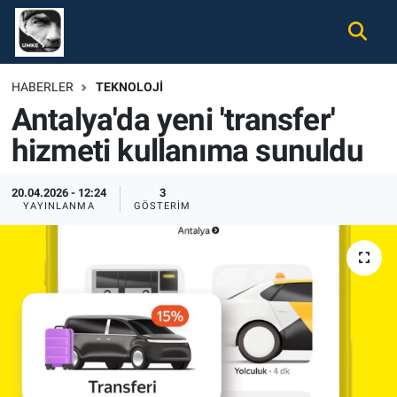
Gündem
Nöbetçi Eczaneler
HABERLER
TEKNOLOJI
Antalya'da yeni 'transfer'
Ekonomi
Hava Durumu
hizmeti kullanıma sunuldu
Spor
Namaz Vakitleri
20.04.2026 - 12:24
3
Magazin
Trafik Durumu
YAYINLANMA
GÖSTERIM
Tüm Haberler
Süper Lig Puan Durumu ve Fikstür
İletişim
Tüm Manşetler
Künye
Son Dakika Haberleri
Haber Arşivi