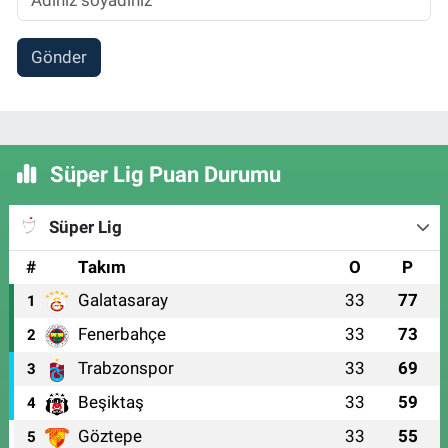
Gönder
Süper Lig Puan Durumu
Süper Lig
#
Takım
O
P
Galatasaray
33
77
1
Fenerbahçe
33
73
2
Trabzonspor
33
69
3
Beşiktaş
33
59
4
Göztepe
33
55
5