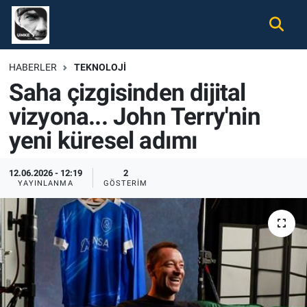
Gündem
Nöbetçi Eczaneler
HABERLER
TEKNOLOJI
Saha çizgisinden dijital
Ekonomi
Hava Durumu
vizyona... John Terry'nin
Spor
Namaz Vakitleri
yeni küresel adımı
Magazin
Trafik Durumu
12.06.2026 - 12:19
2
YAYINLANMA
GÖSTERIM
Tüm Haberler
Süper Lig Puan Durumu ve Fikstür
İletişim
Tüm Manşetler
Künye
Son Dakika Haberleri
Haber Arşivi