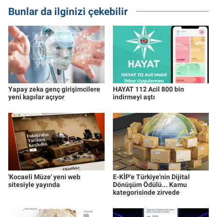
Bunlar da ilginizi çekebilir
Yapay zeka genç girişimcilere
HAYAT 112 Acil 800 bin
yeni kapılar açıyor
indirmeyi aştı
'Kocaeli Müze' yeni web
E-KİP'e Türkiye'nin Dijital
sitesiyle yayında
Dönüşüm Ödülü... Kamu
kategorisinde zirvede