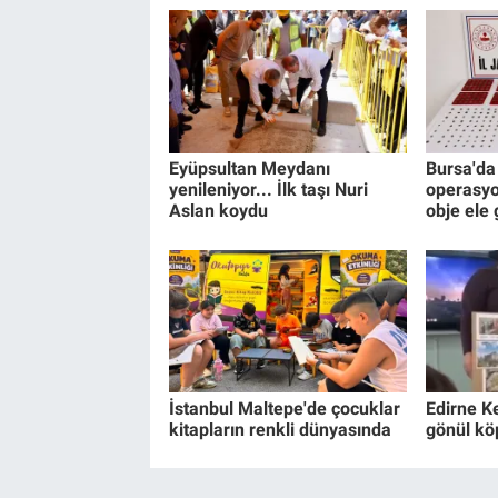
Eyüpsultan Meydanı
Bursa'da 
yenileniyor... İlk taşı Nuri
operasyo
Aslan koydu
obje ele 
İstanbul Maltepe'de çocuklar
Edirne K
kitapların renkli dünyasında
gönül kö