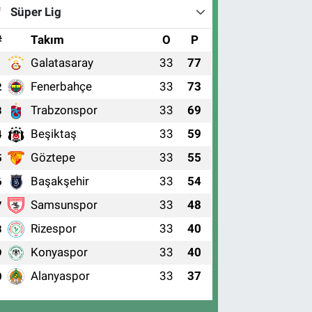
Süper Lig
#
Takım
O
P
Galatasaray
33
77
1
Fenerbahçe
33
73
2
Trabzonspor
33
69
3
Beşiktaş
33
59
4
Göztepe
33
55
5
Başakşehir
33
54
6
Samsunspor
33
48
7
Rizespor
33
40
8
Konyaspor
33
40
9
Alanyaspor
33
37
0