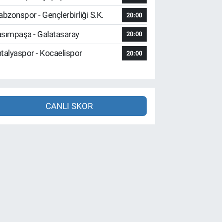
abzonspor - Gençlerbirliği S.K.
20:00
sımpaşa - Galatasaray
20:00
talyaspor - Kocaelispor
20:00
CANLI SKOR