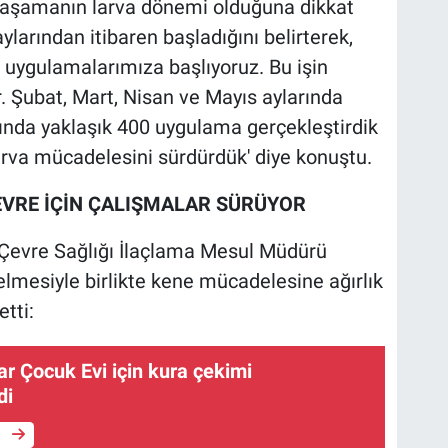
 aşamanın larva dönemi olduğuna dikkat
aylarından itibaren başladığını belirterek,
 uygulamalarımıza başlıyoruz. Bu işin
. Şubat, Mart, Nisan ve Mayıs aylarında
nda yaklaşık 400 uygulama gerçekleştirdik
arva mücadelesini sürdürdük' diye konuştu.
ÇEVRE İÇİN ÇALIŞMALAR SÜRÜYOR
ı Çevre Sağlığı İlaçlama Mesul Müdürü
selmesiyle birlikte kene mücadelesine ağırlık
etti:
nar Çocuk Evi için kura çekimi
di
e