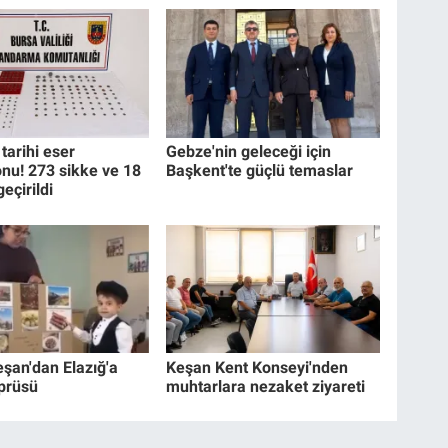
tarihi eser
Gebze'nin geleceği için
nu! 273 sikke ve 18
Başkent'te güçlü temaslar
geçirildi
eşan'dan Elazığ'a
Keşan Kent Konseyi'nden
prüsü
muhtarlara nezaket ziyareti