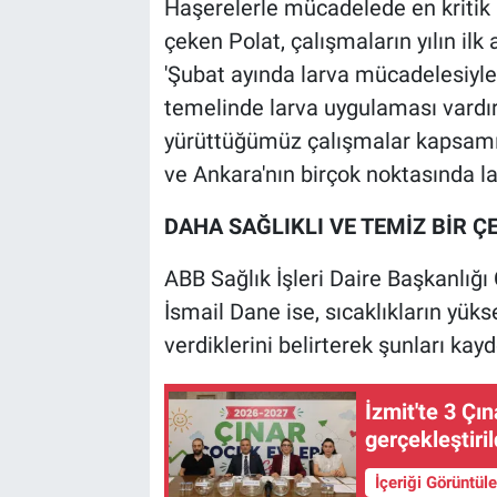
Haşerelerle mücadelede en kritik
çeken Polat, çalışmaların yılın ilk 
'Şubat ayında larva mücadelesiyle
temelinde larva uygulaması vardır
yürüttüğümüz çalışmalar kapsamı
ve Ankara'nın birçok noktasında l
DAHA SAĞLIKLI VE TEMİZ BİR 
ABB Sağlık İşleri Daire Başkanlığ
İsmail Dane ise, sıcaklıkların yük
verdiklerini belirterek şunları kayd
İzmit'te 3 Çı
gerçekleştiril
İçeriği Görüntül