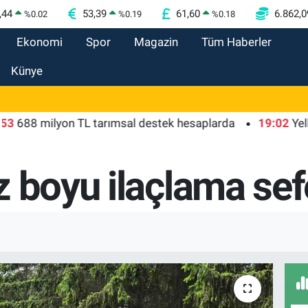
,44
53,39
61,60
6.862,0
%
0.02
%
0.19
%
0.18
Ekonomi
Spor
Magazin
Tüm Haberler
Künye
 milyon TL tarımsal destek hesaplarda
19:02
Yelkencile
 boyu ilaçlama sefe