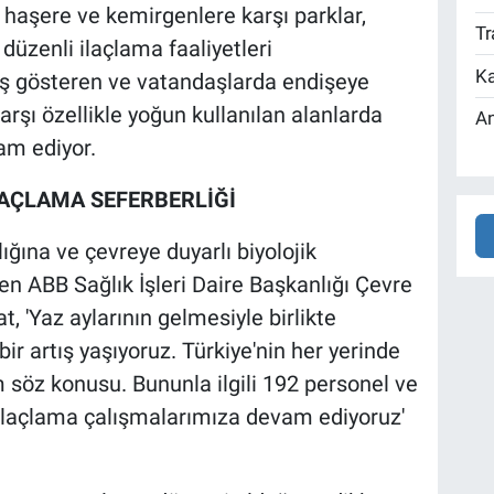
, haşere ve kemirgenlere karşı parklar,
Tr
 düzenli ilaçlama faaliyetleri
Ka
tış gösteren ve vatandaşlarda endişeye
şı özellikle yoğun kullanılan alanlarda
An
am ediyor.
LAÇLAMA SEFERBERLİĞİ
ığına ve çevreye duyarlı biyolojik
ten ABB Sağlık İşleri Daire Başkanlığı Çevre
 'Yaz aylarının gelmesiyle birlikte
r artış yaşıyoruz. Türkiye'nin her yerinde
 söz konusu. Bununla ilgili 192 personel ve
 ilaçlama çalışmalarımıza devam ediyoruz'