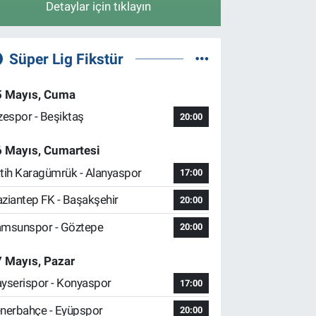
Detaylar için tıklayın
Süper Lig Fikstür
5 Mayıs, Cuma
zespor - Beşiktaş
20:00
6 Mayıs, Cumartesi
tih Karagümrük - Alanyaspor
17:00
ziantep FK - Başakşehir
20:00
msunspor - Göztepe
20:00
 Mayıs, Pazar
yserispor - Konyaspor
17:00
nerbahçe - Eyüpspor
20:00