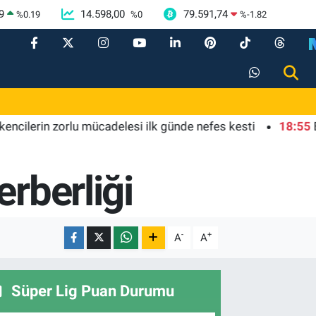
9
14.598,00
79.591,74
%
0.19
%
0
%
-1.82
rin zorlu mücadelesi ilk günde nefes kesti
18:55
Bursa'd
rberliği
-
+
A
A
Süper Lig Puan Durumu