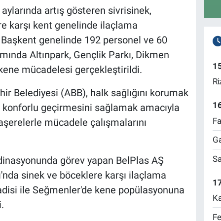
aylarında artış gösteren sivrisinek,
re karşı kent genelinde ilaçlama
r. Başkent genelinde 192 personel ve 60
mında Altınpark, Gençlik Parkı, Dikmen
1
ene mücadelesi gerçekleştirildi.
Ri
ir Belediyesi (ABB), halk sağlığını korumak
1
a konforlu geçirmesini sağlamak amacıyla
Fa
aşerelerle mücadele çalışmalarını
Ga
Sa
ordinasyonunda görev yapan BelPlas AŞ
kı'nda sinek ve böceklere karşı ilaçlama
17
adisi ile Seğmenler'de kene popülasyonuna
Ka
.
Fe