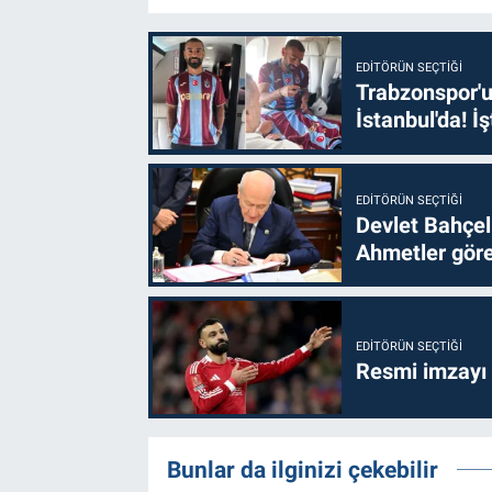
EDITÖRÜN SEÇTIĞI
Trabzonspor'u
İstanbul'da! İş
EDITÖRÜN SEÇTIĞI
Devlet Bahçel
Ahmetler göre
EDITÖRÜN SEÇTIĞI
Resmi imzayı
Bunlar da ilginizi çekebilir