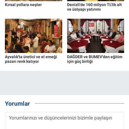
Kırsal yollara neşter
Denizli'de 160 milyon TL'lik alt
ve üstyapı yatırımı
Ayvalık'ta üretici ve el emeği
DAĞDER ve BUMEV'den eğitim
pazarı renk katıyor
için güç birliği
Yorumlar