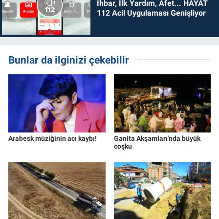
İhbar, İlk Yardım, Afet... HAYAT
112 Acil Uygulaması Genişliyor
Bunlar da ilginizi çekebilir
Arabesk müziğinin acı kaybı!
Ganita Akşamları'nda büyük
coşku