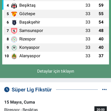
Beşiktaş
33
59
4
Göztepe
33
55
5
Başakşehir
33
54
6
Samsunspor
33
48
7
Rizespor
33
40
8
Konyaspor
33
40
9
Alanyaspor
33
37
10
Detaylar için tıklayın
Süper Lig Fikstür
15 Mayıs, Cuma
Rizespor - Beşiktaş
20:00