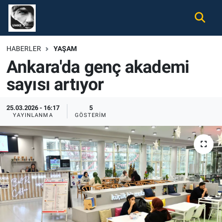
Gündem
Nöbetçi Eczaneler
HABERLER
YAŞAM
Ankara'da genç akademi
Ekonomi
Hava Durumu
sayısı artıyor
Spor
Namaz Vakitleri
25.03.2026 - 16:17
5
Magazin
Trafik Durumu
YAYINLANMA
GÖSTERIM
Tüm Haberler
Süper Lig Puan Durumu ve Fikstür
İletişim
Tüm Manşetler
Künye
Son Dakika Haberleri
Haber Arşivi