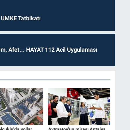
 UMKE Tatbikatı
dım, Afet... HAYAT 112 Acil Uygulaması
lçuklu'da yollar
Aytmatov'un mirası Antalya