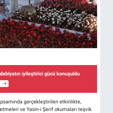
edebiyatın iyileştirici gücü konuşuldu
e
psamında gerçekleştirilen etkinlikte,
 etmeleri ve Yasin-i Şerif okumaları teşvik