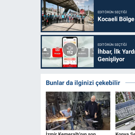
EDITÖRÜN SEÇTIĞI
Kocaeli Bölge
EDITÖRÜN SEÇTIĞI
İhbar, İlk Yar
Genişliyor
Bunlar da ilginizi çekebilir
İzmir Kemeraltı'nın son
Konya Se