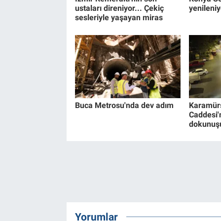
ustaları direniyor... Çekiç
yenileniy
sesleriyle yaşayan miras
Buca Metrosu'nda dev adım
Karamürs
Caddesi'n
dokunuş
Yorumlar