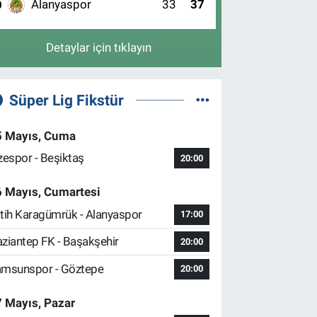
Alanyaspor
33
37
0
Detaylar için tıklayın
Süper Lig Fikstür
5 Mayıs, Cuma
zespor - Beşiktaş
20:00
6 Mayıs, Cumartesi
tih Karagümrük - Alanyaspor
17:00
ziantep FK - Başakşehir
20:00
msunspor - Göztepe
20:00
 Mayıs, Pazar