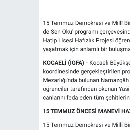
15 Temmuz Demokrasi ve Millî Bir
de Sen Oku' programı çerçevesin
Hatip Lisesi Hafızlık Projesi öğrenc
yaşatmak için anlamlı bir buluşma
KOCAELİ (İGFA) -
Kocaeli Büyükşe
koordinesinde gerçekleştirilen p
Mezarlığı'nda bulunan Namazgâh Şe
öğrenciler tarafından okunan Yasin
canlarını feda eden tüm şehitlerin
15 TEMMUZ ÖNCESİ MANEVİ HA
15 Temmuz Demokrasi ve Millî Bir