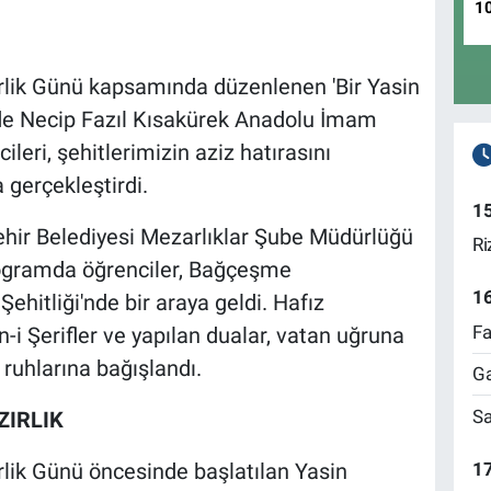
1
lik Günü kapsamında düzenlenen 'Bir Yasin
de Necip Fazıl Kısakürek Anadolu İmam
ileri, şehitlerimizin aziz hatırasını
 gerçekleştirdi.
1
hir Belediyesi Mezarlıklar Şube Müdürlüğü
Ri
rogramda öğrenciler, Bağçeşme
1
hitliği'nde bir araya geldi. Hafız
Fa
-i Şerifler ve yapılan dualar, vatan uğruna
 ruhlarına bağışlandı.
Ga
Sa
ZIRLIK
17
lik Günü öncesinde başlatılan Yasin