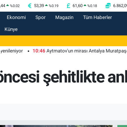
,44
53,39
61,60
6.862,0
%
0.02
%
0.19
%
0.18
Ekonomi
Spor
Magazin
Tüm Haberler
Künye
yor
10:46
Aytmatov'un mirası Antalya Muratpaşa'da büy
cesi şehitlikte an