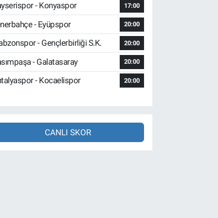
yserispor - Konyaspor
17:00
nerbahçe - Eyüpspor
20:00
abzonspor - Gençlerbirliği S.K.
20:00
sımpaşa - Galatasaray
20:00
talyaspor - Kocaelispor
20:00
CANLI SKOR