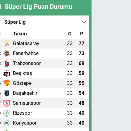
Süper Lig Puan Durumu
Süper Lig
#
Takım
O
P
Galatasaray
33
77
1
Fenerbahçe
33
73
2
Trabzonspor
33
69
3
Beşiktaş
33
59
4
Göztepe
33
55
5
Başakşehir
33
54
6
Samsunspor
33
48
7
Rizespor
33
40
8
Konyaspor
33
40
9