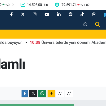
9
14.598,00
79.591,74
%
0.19
%
0
%
-1.82
üyor
10:38
Üniversitelerde yeni dönem! Akademik sahtek
lamlı
-
+
A
A