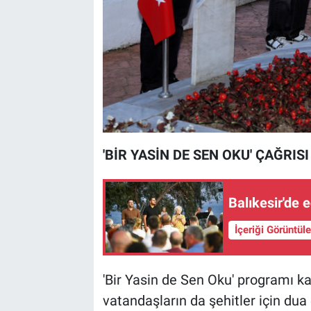
'BİR YASİN DE SEN OKU' ÇAĞRISI
Balıkesir'de 
İçeriği Görüntül
'Bir Yasin de Sen Oku' programı ka
vatandaşların da şehitler için dua