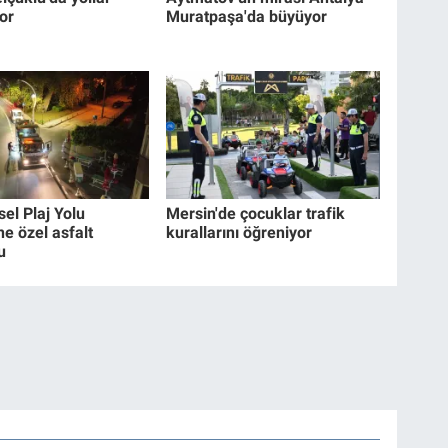
or
Muratpaşa'da büyüyor
el Plaj Yolu
Mersin'de çocuklar trafik
e özel asfalt
kurallarını öğreniyor
u