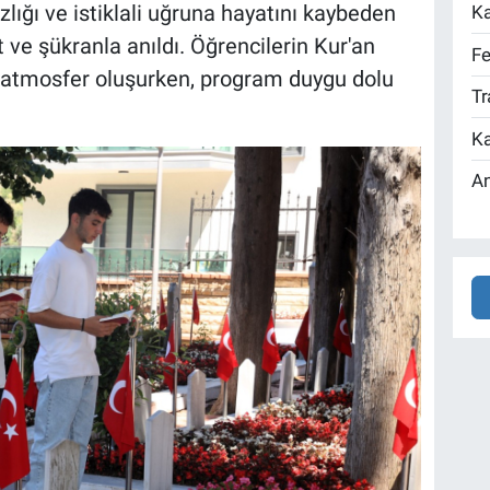
lığı ve istiklali uğruna hayatını kaybeden
Ka
ve şükranla anıldı. Öğrencilerin Kur'an
Fe
ir atmosfer oluşurken, program duygu dolu
Tr
Ka
An