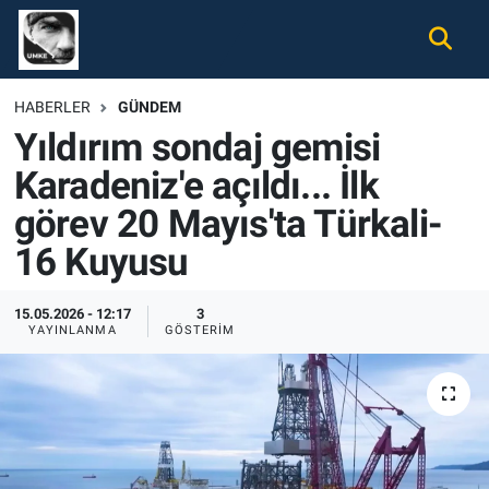
Gündem
Nöbetçi Eczaneler
HABERLER
GÜNDEM
Yıldırım sondaj gemisi
Ekonomi
Hava Durumu
Karadeniz'e açıldı... İlk
Spor
Namaz Vakitleri
görev 20 Mayıs'ta Türkali-
Magazin
Trafik Durumu
16 Kuyusu
Tüm Haberler
Süper Lig Puan Durumu ve Fikstür
15.05.2026 - 12:17
3
YAYINLANMA
GÖSTERIM
İletişim
Tüm Manşetler
Künye
Son Dakika Haberleri
Haber Arşivi