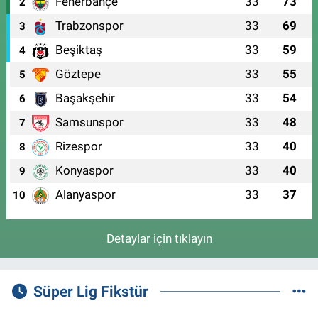
Fenerbahçe
33
73
2
Trabzonspor
33
69
3
Beşiktaş
33
59
4
Göztepe
33
55
5
Başakşehir
33
54
6
Samsunspor
33
48
7
Rizespor
33
40
8
Konyaspor
33
40
9
Alanyaspor
33
37
10
Detaylar için tıklayın
Süper Lig Fikstür