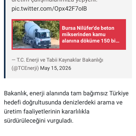
pic.twitter.com/Opx42F7oIB
Bursa Nilüfer'de beton
mikserinden kamu
alanına döküme 150 bin
TL ceza
— T.C. Enerji ve Tabii Kaynaklar Bakanlığı
(@TCEnerji)
May 15, 2026
Bakanlık, enerji alanında tam bağımsız Türkiye
hedefi doğrultusunda denizlerdeki arama ve
üretim faaliyetlerinin kararlılıkla
sürdürüleceğini vurguladı.