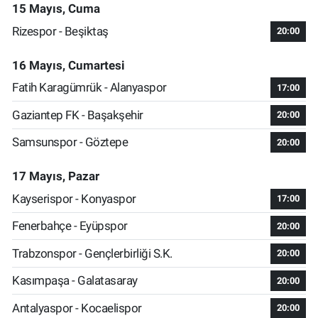
15 Mayıs, Cuma
Rizespor - Beşiktaş
20:00
16 Mayıs, Cumartesi
Fatih Karagümrük - Alanyaspor
17:00
Gaziantep FK - Başakşehir
20:00
Samsunspor - Göztepe
20:00
17 Mayıs, Pazar
Kayserispor - Konyaspor
17:00
Fenerbahçe - Eyüpspor
20:00
Trabzonspor - Gençlerbirliği S.K.
20:00
Kasımpaşa - Galatasaray
20:00
Antalyaspor - Kocaelispor
20:00