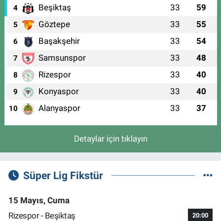
Beşiktaş
33
59
4
Göztepe
33
55
5
Başakşehir
33
54
6
Samsunspor
33
48
7
Rizespor
33
40
8
Konyaspor
33
40
9
Alanyaspor
33
37
10
Detaylar için tıklayın
Süper Lig Fikstür
15 Mayıs, Cuma
Rizespor - Beşiktaş
20:00