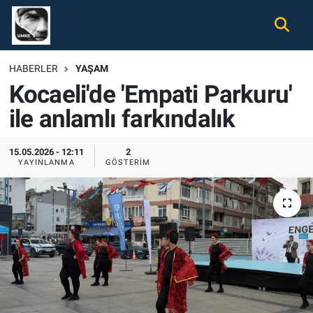
Gündem
Nöbetçi Eczaneler
HABERLER
YAŞAM
Kocaeli'de 'Empati Parkuru'
Ekonomi
Hava Durumu
ile anlamlı farkındalık
Spor
Namaz Vakitleri
15.05.2026 - 12:11
2
Magazin
Trafik Durumu
YAYINLANMA
GÖSTERIM
Tüm Haberler
Süper Lig Puan Durumu ve Fikstür
İletişim
Tüm Manşetler
Künye
Son Dakika Haberleri
Haber Arşivi