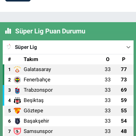
Süper Lig Puan Durumu
Süper Lig
#
Takım
O
P
Galatasaray
33
77
1
Fenerbahçe
33
73
2
Trabzonspor
33
69
3
Beşiktaş
33
59
4
Göztepe
33
55
5
Başakşehir
33
54
6
Samsunspor
33
48
7