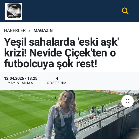
Gündem
Nöbetçi Eczaneler
HABERLER
MAGAZIN
Yeşil sahalarda 'eski aşk'
Ekonomi
Hava Durumu
krizi! Nevide Çiçek'ten o
Spor
Namaz Vakitleri
futbolcuya şok rest!
Magazin
Trafik Durumu
12.04.2026 - 18:25
4
YAYINLANMA
GÖSTERIM
Tüm Haberler
Süper Lig Puan Durumu ve Fikstür
İletişim
Tüm Manşetler
Künye
Son Dakika Haberleri
Haber Arşivi