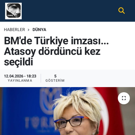
Gündem
Nöbetçi Eczaneler
HABERLER
DÜNYA
BM'de Türkiye imzası...
Ekonomi
Hava Durumu
Atasoy dördüncü kez
Spor
Namaz Vakitleri
seçildi
Magazin
Trafik Durumu
12.04.2026 - 18:23
5
YAYINLANMA
GÖSTERIM
Tüm Haberler
Süper Lig Puan Durumu ve Fikstür
İletişim
Tüm Manşetler
Künye
Son Dakika Haberleri
Haber Arşivi