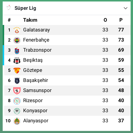
Süper Lig
#
Takım
O
P
Galatasaray
33
77
1
Fenerbahçe
33
73
2
Trabzonspor
33
69
3
Beşiktaş
33
59
4
Göztepe
33
55
5
Başakşehir
33
54
6
Samsunspor
33
48
7
Rizespor
33
40
8
Konyaspor
33
40
9
Alanyaspor
33
37
10