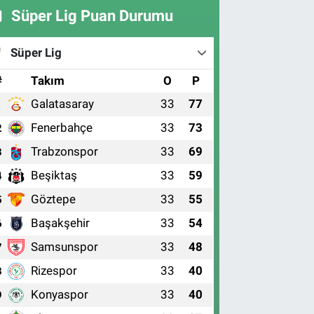
Süper Lig Puan Durumu
Süper Lig
#
Takım
O
P
Galatasaray
33
77
1
Fenerbahçe
33
73
2
Trabzonspor
33
69
3
Beşiktaş
33
59
4
Göztepe
33
55
5
Başakşehir
33
54
6
Samsunspor
33
48
7
Rizespor
33
40
8
Konyaspor
33
40
9