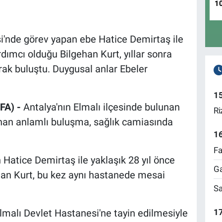
1
i'nde görev yapan ebe Hatice Demirtaş ile
dımcı olduğu Bilgehan Kurt, yıllar sonra
rak buluştu. Duygusal anlar Ebeler
1
FA) -
Antalya'nın Elmalı ilçesinde bulunan
Ri
nan anlamlı buluşma, sağlık camiasında
1
Fa
n Hatice Demirtaş ile yaklaşık 28 yıl önce
Ga
an Kurt, bu kez aynı hastanede mesai
Sa
17
lmalı Devlet Hastanesi'ne tayin edilmesiyle