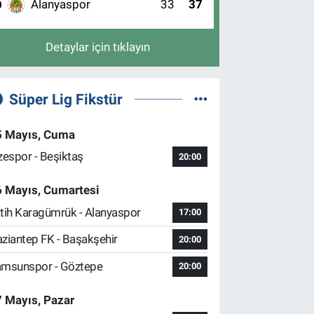
Alanyaspor
33
37
0
Detaylar için tıklayın
Süper Lig Fikstür
5 Mayıs, Cuma
zespor - Beşiktaş
20:00
6 Mayıs, Cumartesi
tih Karagümrük - Alanyaspor
17:00
ziantep FK - Başakşehir
20:00
msunspor - Göztepe
20:00
 Mayıs, Pazar