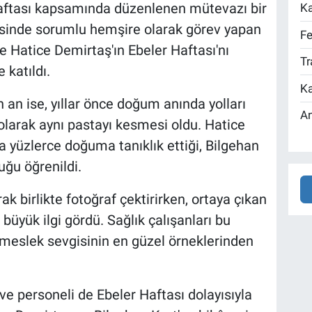
Haftası kapsamında düzenlenen mütevazı bir
Ka
visinde sorumlu hemşire olarak görev yapan
Fe
e Hatice Demirtaş'ın Ebeler Haftası'nı
Tr
 katıldı.
Ka
an ise, yıllar önce doğum anında yolları
An
olarak aynı pastayı kesmesi oldu. Hatice
 yüzlerce doğuma tanıklık ettiği, Bilgehan
uğu öğrenildi.
rak birlikte fotoğraf çektirirken, ortaya çıkan
büyük ilgi gördü. Sağlık çalışanları bu
e meslek sevgisinin en güzel örneklerinden
e personeli de Ebeler Haftası dolayısıyla