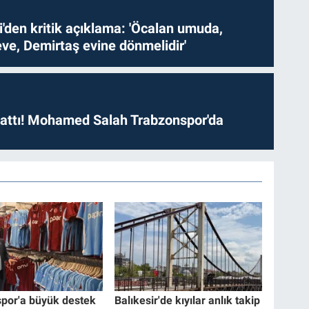
i'den kritik açıklama: 'Öcalan umuda,
ve, Demirtaş evine dönmelidir'
 attı! Mohamed Salah Trabzonspor'da
por'a büyük destek
Balıkesir'de kıyılar anlık takip