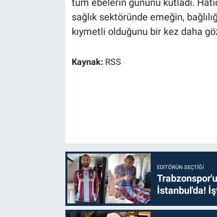
tüm ebelerin gününü kutladı. Hati
sağlık sektöründe emeğin, bağlılı
kıymetli olduğunu bir kez daha gö
Kaynak:
RSS
EDITÖRÜN SEÇTIĞI
Trabzonspor'u
İstanbul'da! İş