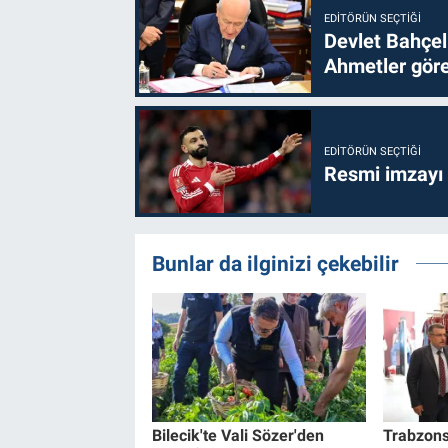
EDITÖRÜN SEÇTIĞI
Devlet Bahçel
Ahmetler göre
EDITÖRÜN SEÇTIĞI
Resmi imzayı
Bunlar da ilginizi çekebilir
Bilecik'te Vali Sözer'den
Trabzons