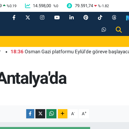
9
14.598,00
79.591,74
%
0.19
%
0
%
-1.82
18:36
Osman Gazi platformu Eylül'de göreve başlayacak... Gab
 Antalya'da
-
+
A
A