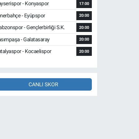
yserispor - Konyaspor
17:00
nerbahçe - Eyüpspor
20:00
abzonspor - Gençlerbirliği S.K.
20:00
sımpaşa - Galatasaray
20:00
talyaspor - Kocaelispor
20:00
CANLI SKOR