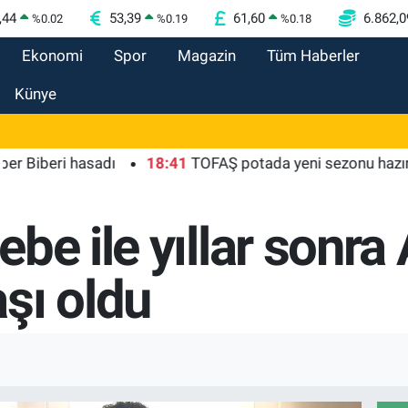
,44
53,39
61,60
6.862,0
%
0.02
%
0.19
%
0.18
Ekonomi
Spor
Magazin
Tüm Haberler
Künye
iberi hasadı
18:41
TOFAŞ potada yeni sezonu hazır
be ile yıllar sonra
şı oldu