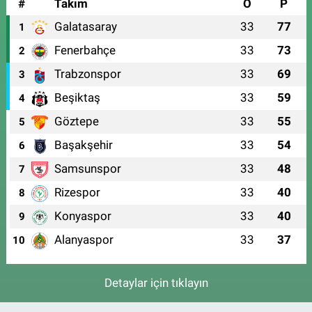
#
Takım
O
P
Galatasaray
33
77
1
Fenerbahçe
33
73
2
Trabzonspor
33
69
3
Beşiktaş
33
59
4
Göztepe
33
55
5
Başakşehir
33
54
6
Samsunspor
33
48
7
Rizespor
33
40
8
Konyaspor
33
40
9
Alanyaspor
33
37
10
Detaylar için tıklayın