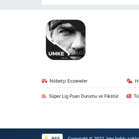
Nöbetçi Eczaneler
H
Süper Lig Puan Durumu ve Fikstür
Tü
RSS
Copyright © 2022. Her hakkı saklıd