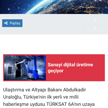
A
-
Paylaş
A
+
Sanayi dijital üretime
geçiyor
Ulaştırma ve Altyapı Bakanı Abdulkadir
Uraloğlu, Türkiye'nin ilk yerli ve milli
haberleşme uydusu TÜRKSAT 6A'nın uzaya