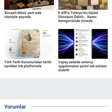
'Kocaeli Müze' yeni web
E-KİP'e Türkiye'nin Dijital
sitesiyle yayında
Dönüşüm Ödülü... Kamu
kategorisinde zirvede
Türk Tarih Kurumu'ndan tarihi
Yapay zekada onlarca
içerikler tek platformda
uygulamanın yerini tek asistan
alabilir
Yorumlar