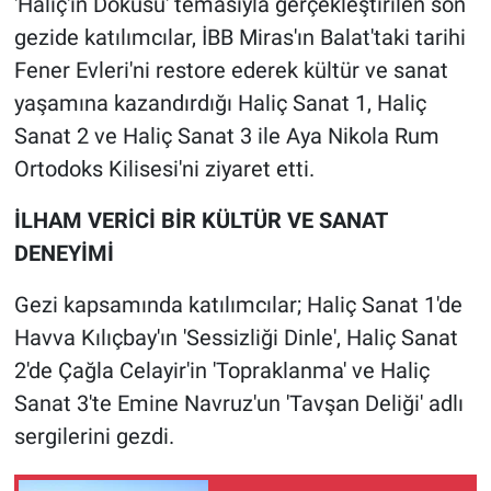
'Haliç'in Dokusu' temasıyla gerçekleştirilen son
gezide katılımcılar, İBB Miras'ın Balat'taki tarihi
Fener Evleri'ni restore ederek kültür ve sanat
yaşamına kazandırdığı Haliç Sanat 1, Haliç
Sanat 2 ve Haliç Sanat 3 ile Aya Nikola Rum
Ortodoks Kilisesi'ni ziyaret etti.
İLHAM VERİCİ BİR KÜLTÜR VE SANAT
DENEYİMİ
Gezi kapsamında katılımcılar; Haliç Sanat 1'de
Havva Kılıçbay'ın 'Sessizliği Dinle', Haliç Sanat
2'de Çağla Celayir'in 'Topraklanma' ve Haliç
Sanat 3'te Emine Navruz'un 'Tavşan Deliği' adlı
sergilerini gezdi.