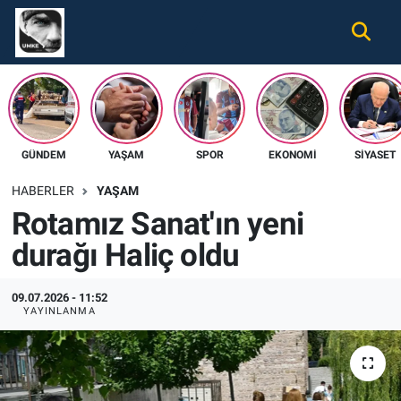
Gündem
Nöbetçi Eczaneler
Ekonomi
Hava Durumu
GÜNDEM
YAŞAM
SPOR
EKONOMI
SIYASET
Spor
Namaz Vakitleri
HABERLER
YAŞAM
Magazin
Trafik Durumu
Rotamız Sanat'ın yeni
durağı Haliç oldu
Tüm Haberler
Süper Lig Puan Durumu ve Fikstür
İletişim
Tüm Manşetler
09.07.2026 - 11:52
YAYINLANMA
Künye
Son Dakika Haberleri
Haber Arşivi