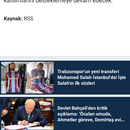
katılımlarını desteklemeye devam edecek.
Kaynak:
RSS
Trabzonspor'un yeni transferi
Mohamed Salah İstanbul'da! İşte
Salah'ın ilk sözleri
Devlet Bahçeli'den kritik
açıklama: 'Öcalan umuda,
Ahmetler göreve, Demirtaş evine
dönmelidir'