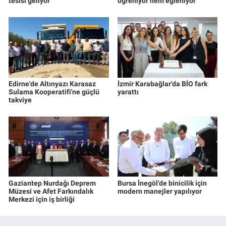
tesisi geliyor
öğreniyor hem eğleniyor
Edirne'de Altınyazı Karasaz
İzmir Karabağlar'da BİO fark
Sulama Kooperatifi'ne güçlü
yarattı
takviye
Gaziantep Nurdağı Deprem
Bursa İnegöl'de binicilik için
Müzesi ve Afet Farkındalık
modern manejler yapılıyor
Merkezi için iş birliği