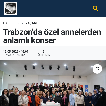
Gündem
Nöbetçi Eczaneler
HABERLER
YAŞAM
Trabzon'da özel annelerden
Ekonomi
Hava Durumu
anlamlı konser
Spor
Namaz Vakitleri
12.05.2026 - 16:07
5
Magazin
Trafik Durumu
YAYINLANMA
GÖSTERIM
Tüm Haberler
Süper Lig Puan Durumu ve Fikstür
İletişim
Tüm Manşetler
Künye
Son Dakika Haberleri
Haber Arşivi