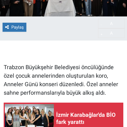
A
-
Paylaş
A
+
Trabzon Büyükşehir Belediyesi öncülüğünde
özel çocuk annelerinden oluşturulan koro,
Anneler Günü konseri düzenledi. Özel anneler
sahne performanslarıyla büyük alkış aldı.
İzmir Karabağlar'da BİO
fark yarattı