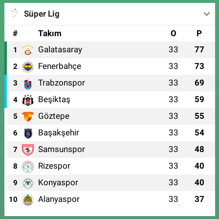
Süper Lig
#
Takım
O
P
Galatasaray
33
77
1
Fenerbahçe
33
73
2
Trabzonspor
33
69
3
Beşiktaş
33
59
4
Göztepe
33
55
5
Başakşehir
33
54
6
Samsunspor
33
48
7
Rizespor
33
40
8
Konyaspor
33
40
9
Alanyaspor
33
37
10