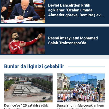
Devlet Bahçeli'den kritik
açıklama: 'Öcalan umuda,
Ahmetler göreve, Demirtaş evine
dönmelidir'
Resmi imzayı attı! Mohamed
Salah Trabzonspor'da
Bunlar da ilginizi çekebilir
Derince'ye 120 yataklı sağlık
Bursa Yıldırım'da çocuklar hem